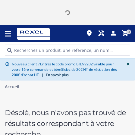
place
handyman
person
shopping_cart
0
G
×
Nouveau client ? Entrez le code promo BIENV202 valable pour
info
votre 1ère commande et bénéficiez de 20€ HT de réduction dès
200€ d'achat HT.
|
En savoir plus
Accueil
Désolé, nous n'avons pas trouvé de
résultats correspondant à votre
recherche