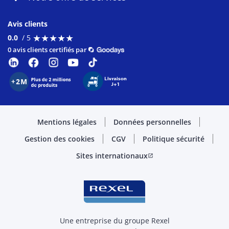
Avis clients
★
★
★
★
★
★
★
★
★
★
0.0
/ 5
0 avis clients certifiés par
Mentions légales
Données personnelles
Gestion des cookies
CGV
Politique sécurité
Sites internationaux
open_in_new
Une entreprise du groupe Rexel