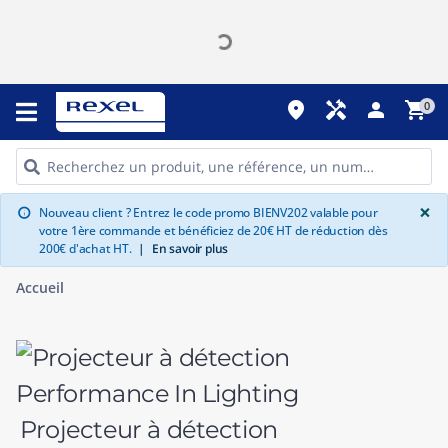
place
handyman
person
shopping_cart
0
G
×
Nouveau client ? Entrez le code promo BIENV202 valable pour
info
votre 1ère commande et bénéficiez de 20€ HT de réduction dès
200€ d'achat HT.
|
En savoir plus
Accueil
Projecteur à détection