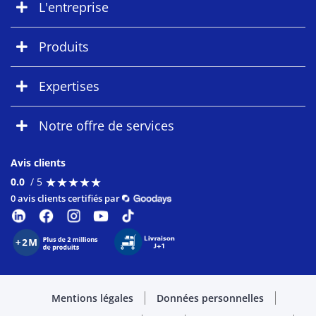
L'entreprise
Produits
Expertises
Notre offre de services
Avis clients
★
★
★
★
★
★
★
★
★
★
0.0
/ 5
0 avis clients certifiés par
Mentions légales
Données personnelles