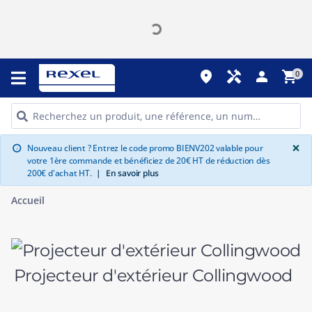
place
handyman
person
shopping_cart
0
G
×
Nouveau client ? Entrez le code promo BIENV202 valable pour
info
votre 1ère commande et bénéficiez de 20€ HT de réduction dès
200€ d'achat HT.
|
En savoir plus
Accueil
Projecteur d'extérieur Collingwood