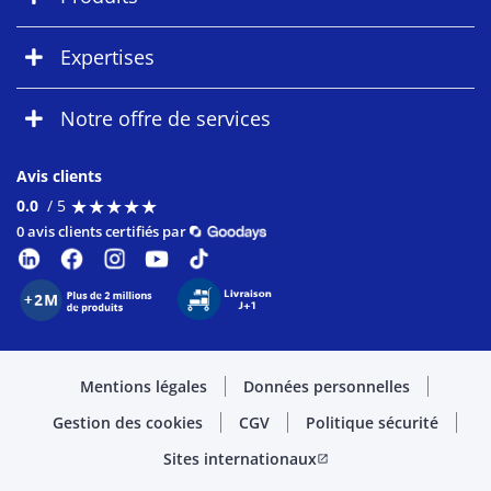
Expertises
Notre offre de services
Avis clients
★
★
★
★
★
★
★
★
★
★
0.0
/ 5
0 avis clients certifiés par
Mentions légales
Données personnelles
Gestion des cookies
CGV
Politique sécurité
Sites internationaux
open_in_new