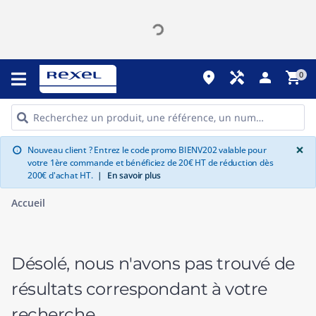
place
handyman
person
shopping_cart
0
G
×
Nouveau client ? Entrez le code promo BIENV202 valable pour
info
votre 1ère commande et bénéficiez de 20€ HT de réduction dès
200€ d'achat HT.
|
En savoir plus
Accueil
Désolé, nous n'avons pas trouvé de
résultats correspondant à votre
recherche