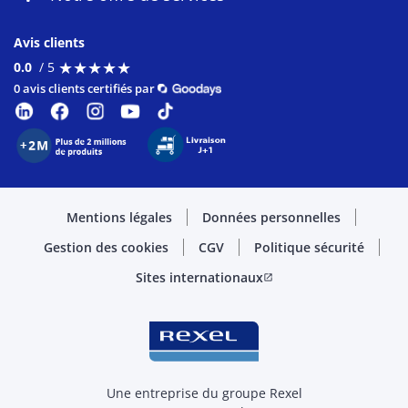
Avis clients
★
★
★
★
★
★
★
★
★
★
0.0
/ 5
0 avis clients certifiés par
Mentions légales
Données personnelles
Gestion des cookies
CGV
Politique sécurité
Sites internationaux
open_in_new
Une entreprise du groupe Rexel