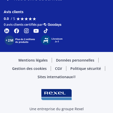
Avis clients
★
★
★
★
★
★
★
★
★
★
0.0
/ 5
0 avis clients certifiés par
Mentions légales
Données personnelles
Gestion des cookies
CGV
Politique sécurité
Sites internationaux
open_in_new
Une entreprise du groupe Rexel