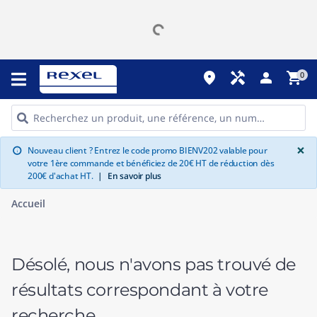
place
handyman
person
shopping_cart
0
G
×
Nouveau client ? Entrez le code promo BIENV202 valable pour
info
votre 1ère commande et bénéficiez de 20€ HT de réduction dès
200€ d'achat HT.
|
En savoir plus
Accueil
Désolé, nous n'avons pas trouvé de
résultats correspondant à votre
recherche