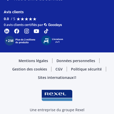
Avis clients
★
★
★
★
★
★
★
★
★
★
0.0
/ 5
0 avis clients certifiés par
Mentions légales
Données personnelles
Gestion des cookies
CGV
Politique sécurité
Sites internationaux
open_in_new
Une entreprise du groupe Rexel