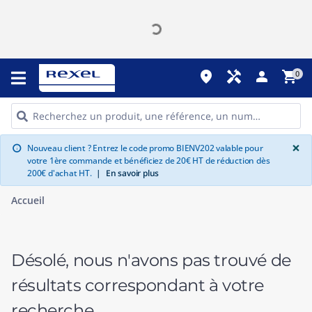
place
handyman
person
shopping_cart
0
G
×
Nouveau client ? Entrez le code promo BIENV202 valable pour
info
votre 1ère commande et bénéficiez de 20€ HT de réduction dès
200€ d'achat HT.
|
En savoir plus
Accueil
Désolé, nous n'avons pas trouvé de
résultats correspondant à votre
recherche