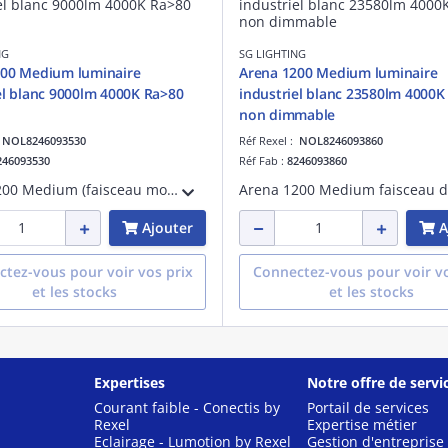
NG
SG LIGHTING
200 Medium luminaire
Arena 1200 Medium luminaire
el blanc 9000lm 4000K Ra>80
industriel blanc 23580lm 4000K
non dimmable
:
NOL8246093530
Réf Rexel :
NOL8246093860
246093530
Réf Fab :
8246093860
Arena 1200 Medium (faisceau moyen) luminaire à usage industriel blanc LED 57W 4000K 9000 lumens 158 lumens/W DALI IRC >80 SDCM 3 UGR< 19 durée de vie : L90/B10>70 000 heures UGR< 19 acier et PMMA 230V classe I IP23 IK08
Ajouter
A
tez-vous pour voir vos prix
Connectez-vous pour voir vo
et les stocks
et les stocks
Expertises
Notre offre de servi
Courant faible - Conectis by
Portail de services
Rexel
Expertise métier
Eclairage - Lumotion by Rexel
Gestion d'entreprise