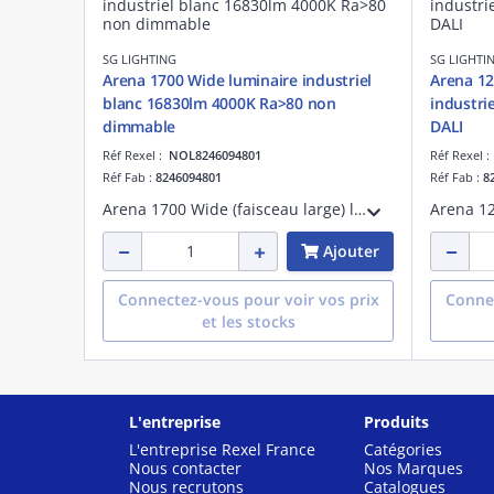
SG LIGHTING
SG LIGHTI
Arena 1700 Wide luminaire industriel
Arena 1
blanc 16830lm 4000K Ra>80 non
industri
dimmable
DALI
Réf Rexel :
NOL8246094801
Réf Rexel 
Réf Fab :
8246094801
Réf Fab :
8
Arena 1700 Wide (faisceau large) luminaire à usage industriel blanc LED 113W 4000K 16830 lumens 149 lumens/W non dimmable IRC >80 SDCM 3 UGR< 19 durée de vie : L90/B10>70 000 heures UGR< 19 acier et PMMA 230V classe I IP23 IK08
Ajouter
Connectez-vous pour voir vos prix
Connec
et les stocks
L'entreprise
Produits
L'entreprise Rexel France
Catégories
Nous contacter
Nos Marques
Nous recrutons
Catalogues