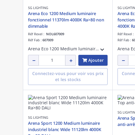
SG LIGHTING
SG LIGHTI
Arena Eco 1200 Medium luminaire
Arena Ec
fonctionnel 11370lm 4000K Ra>80 non
fonctio
dimmable
4000K R
Réf Rexel :
NOL607009
Réf Rexel 
Réf Fab :
607009
Réf Fab :
6
Arena Eco 1200 Medium luminaire à usage industriel LED 76W 11370 lumens 150 lumens/W 4000K IRC>80 non dimmable SDCM 3 UGR< 25 durée de vie : L80/B20> 100 000 heures Matériau : acier 230V classe I IP23 IK10 conforme à la norme Hea 01
Ajouter
Connectez-vous pour voir vos prix
Connec
et les stocks
SG LIGHTI
SG LIGHTING
Arena S
Arena Sport 1200 Medium luminaire
anti-arrê
industriel blanc Wide 11120lm 4000K