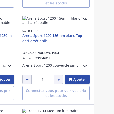
et les stocks
SG LIGHTING
11280lm
Arena Sport 1200 156mm blanc Top
anti-arrêt balle
Réf Rexel :
NOL8249044861
Réf Fab :
8249044861
Arena Sport 1200 lentille moyenne luminaire pour salles de sport blanc LED 70W 4000K 11280 lumens 161 lumens/W non dimmable IRC >80 SDCM 3 durée de vie : L90/B10>70 000 heures UGR< 19 acier et PMMA 230V classe I IP23 IK10
Arena Sport 1200 couvercle simple top anti-arrêt balle d'une longueur de 156mm blanc matériau : acier
jouter
Ajouter
s prix
Connectez-vous pour voir vos prix
et les stocks