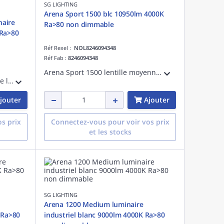
SG LIGHTING
Arena Sport 1500 blc 10950lm 4000K
naire
Ra>80 non dimmable
 Ra>80
Réf Rexel :
NOL8246094348
Réf Fab :
8246094348
Arena Sport 1500 lentille moyenne luminaire pour salles de sport blanc LED 79W 4000K 10950 lumens 139 lumens/W non dimmable IRC >80 SDCM 3 durée de vie : L90/B10>70 000 heures UGR< 19 acier et PMMA 230V classe I IP23
Arena Sport 1200 lentille double large luminaire pour salles de sport blanc LED 144W 4000K 22370 lumens 155 lumens/W DALI IRC >80 SDCM 3 durée de vie : L90/B10>70 000 heures UGR< 19 acier et PMMA 230V classe I IP23 IK10
jouter
Ajouter
s prix
Connectez-vous pour voir vos prix
et les stocks
SG LIGHTING
Arena 1200 Medium luminaire
 Ra>80
industriel blanc 9000lm 4000K Ra>80