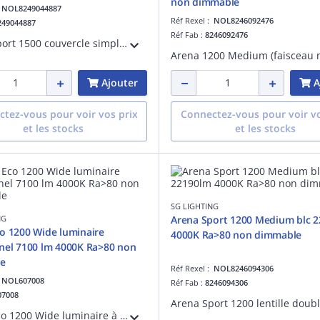
non dimmable
:
NOL8249044887
Réf Rexel :
NOL8246092476
249044887
Réf Fab :
8246092476
Arena Sport 1500 couvercle simple top anti-arrêt balle d'une longueur de 296mm blanc matériau : acier
Ajouter
A
tez-vous pour voir vos prix
Connectez-vous pour voir vo
et les stocks
et les stocks
SG LIGHTING
NG
Arena Sport 1200 Medium blc 
o 1200 Wide luminaire
4000K Ra>80 non dimmable
nel 7100 lm 4000K Ra>80 non
e
Réf Rexel :
NOL8246094306
:
NOL607008
Réf Fab :
8246094306
07008
Arena Eco 1200 Wide luminaire à usage industriel LED 46W 154 lumens/W 7100 lumens 4000K IRC>80 non dimmable SDCM 3 UGR< 25 durée de vie : L80/B20> 100 000 heures RG 1 Matériau : acier 230V classe I IP23 conforme à la norme Hea 01 IK10