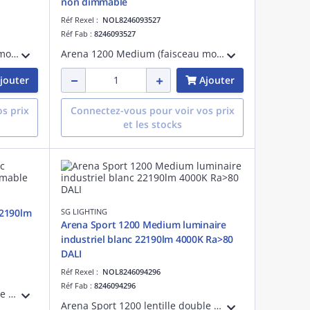
non dimmable
Réf Rexel :
NOL8246093527
Réf Fab :
8246093527
Arena 1200 Medium (faisceau moyen) luminaire à usage industriel blanc LED 79W 4000K 11830 lumens 150 lumens/W non dimmable IRC >80 SDCM 3 UGR< 19 durée de vie : L90/B10>70 000 heures UGR< 19 acier et PMMA 230V classe I IP23 IK08
Arena 1200 Medium (faisceau moyen) luminaire à usage industriel blanc LED 57W 4000K 9000 lumens 158 lumens/W non dimmable IRC >80 SDCM 3 UGR< 19 durée de vie : L90/B10>70 000 heures UGR< 19 acier et PMMA 230V classe I IP23 IK08
jouter
Ajouter
s prix
Connectez-vous pour voir vos prix
et les stocks
22190lm
SG LIGHTING
Arena Sport 1200 Medium luminaire
industriel blanc 22190lm 4000K Ra>80
DALI
Réf Rexel :
NOL8246094296
Réf Fab :
8246094296
Arena Sport 1200 lentille double moyenne luminaire pour salles de sport blanc LED 156W 4000K 22190 lumens 142 lumens/W non dimmable IRC >80 SDCM 3 durée de vie : L90/B10>70 000 heures UGR< 19 acier et PMMA 230V classe I IP23 IK10
Arena Sport 1200 lentille double moyenne luminaire pour salles de sport blanc LED 155W 4000K 22190 lumens 143 lumens/W DALI IRC >80 SDCM 3 durée de vie : L90/B10>70 000 heures UGR< 19 acier et PMMA 230V classe I IP23 IK10