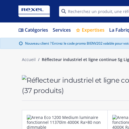
Catégories
Services
Expertises
La Fabri
menu_book
star
Nouveau client ? Entrez le code promo BIENV202 valable pour vo
info
Accueil
Réflecteur industriel et ligne continue Sg Li
(37 produits)