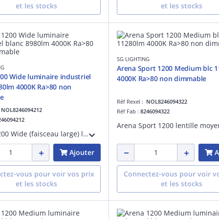
et les stocks
et les stocks
SG LIGHTING
NG
Arena Sport 1200 Medium blc 
00 Wide luminaire industriel
4000K Ra>80 non dimmable
980lm 4000K Ra>80 non
e
Réf Rexel :
NOL8246094322
:
NOL8246094212
Réf Fab :
8246094322
246094212
Arena 1200 Wide (faisceau large) luminaire à usage industriel blanc LED 57W 4000K 8980 lumens 158 lumens/W non dimmable IRC >80 SDCM 3 UGR< 19 durée de vie : L90/B10>70 000 heures UGR< 19 acier et PMMA 230V classe I IP23 IK08
Ajouter
A
tez-vous pour voir vos prix
Connectez-vous pour voir vo
et les stocks
et les stocks