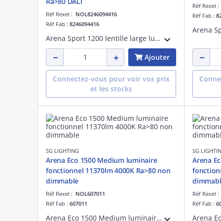
Ra>80 DALI
Réf Rexel 
Réf Rexel :
NOL8246094416
Réf Fab :
8
Réf Fab :
8246094416
Arena Sport 1200 lentille large luminaire pour salles de sport blanc LED 71W 4000K 11120 lumens 146 lumens/W DALI IRC >80 SDCM 3 durée de vie : L90/B10>70 000 heures UGR< 19 acier et PMMA 230V classe I IP23 IK10
Ajouter
Connectez-vous pour voir vos prix
Connec
et les stocks
SG LIGHTING
SG LIGHTI
Arena Eco 1500 Medium luminaire
Arena Ec
fonctionnel 11370lm 4000K Ra>80 non
fonction
dimmable
dimmabl
Réf Rexel :
NOL607011
Réf Rexel 
Réf Fab :
607011
Réf Fab :
6
Arena Eco 1500 Medium luminaire à usage industriel LED 76W 11370 lumens 150 lumens/W 4000K IRC>80 non dimmable SDCM 3 UGR< 25 durée de vie : L80/B20> 100 000 heures Matériau : acier 230V classe I IP23 IK10 conforme à la norme Hea 01