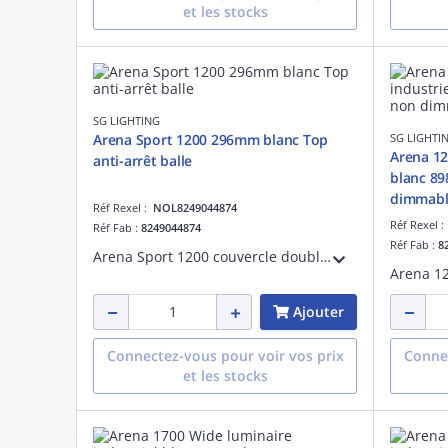
et les stocks
SG LIGHTING
Arena Sport 1200 296mm blanc Top
SG LIGHTI
Arena 12
anti-arrêt balle
blanc 8
dimmabl
Réf Rexel :
NOL8249044874
Réf Rexel 
Réf Fab :
8249044874
Réf Fab :
8
Arena Sport 1200 couvercle double top anti-arrêt balle d'une longueur de 296mm blanc matériau : acier
Ajouter
Connectez-vous pour voir vos prix
Connec
et les stocks