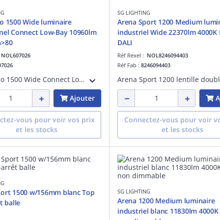
NG
SG LIGHTING
o 1500 Wide luminaire
Arena Sport 1200 Medium lumi
nnel Connect Low-Bay 10960lm
industriel Wide 22370lm 4000K
a>80
DALI
:
NOL607026
Réf Rexel :
NOL8246094403
07026
Réf Fab :
8246094403
Arena Eco 1500 Wide Connect Low-Bay hauteur sous plafond jusqu'à 5 mètres LED 76W 4000K 10960 lumens 144 lumens/W Ra>80 SDCM 3 RG 1 durée de vie : L80/B20>100 000 heures RG 1 faisceau : 90° Matériau : acier gris et PMMA 230V classe I IP20
Ajouter
A
tez-vous pour voir vos prix
Connectez-vous pour voir vo
et les stocks
et les stocks
NG
port 1500 w/156mm blanc Top
SG LIGHTING
Arena 1200 Medium luminaire
t balle
industriel blanc 11830lm 4000K