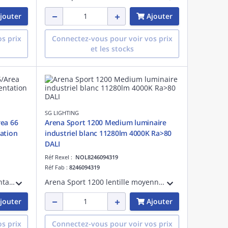
jouter
Ajouter
s prix
Connectez-vous pour voir vos prix
et les stocks
SG LIGHTING
rea 66
Arena Sport 1200 Medium luminaire
ation
industriel blanc 11280lm 4000K Ra>80
DALI
Réf Rexel :
NOL8246094319
Réf Fab :
8246094319
Kit de montage acier pour orientation réglable de 0 à 45 degrès pour modèles ARENA -ARENA SPORT - AREA 66 et FARM 66
Arena Sport 1200 lentille moyenne luminaire pour salles de sport blanc LED 71W 4000K 11280 lumens 159 lumens/W DALI IRC >80 SDCM 3 durée de vie : L90/B10>70 000 heures UGR< 19 acier et PMMA 230V classe I IP23 IK10
jouter
Ajouter
s prix
Connectez-vous pour voir vos prix