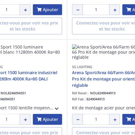
Ajouter
A
tez-vous pour voir vos prix
Connectez-vous pour voir vo
et les stocks
et les stocks
NG
SG LIGHTING
ort 1500 luminaire industriel
Arena Sport/Area 66/Farm 66/A
280lm 4000K Ra>80 DALI
Pro Kit de montage pour orient
réglable
:
NOL8246094351
Réf Rexel :
NOL8249044913
246094351
Réf Fab :
8249044913
Arena Sport 1500 lentille moyenne luminaire pour salles de sport blanc LED 71W 4000K 11280 lumens 159 lumens/W DALI IRC >80 SDCM 3 durée de vie : L90/B10>70 000 heures UGR< 19 acier et PMMA 230V classe I IP23 IK10
Ajouter
A
tez-vous pour voir vos prix
Connectez-vous pour voir vo