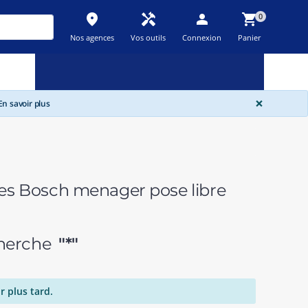
place
handyman
person
shopping_cart
0
Nos agences
Vos outils
Connexion
Panier
Nouveau
Promos
Destockage
feedback
local_offer
new_releases
GLOBA
×
n savoir plus
tes Bosch menager pose libre
echerche
"*"
r plus tard.