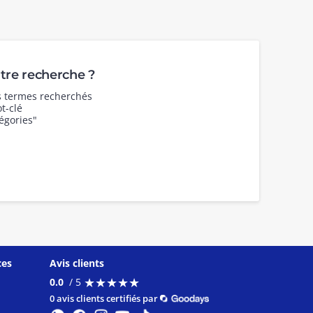
re recherche ?
es termes recherchés
t-clé
égories"
ces
Avis clients
★
★
★
★
★
★
★
★
★
★
0.0
/ 5
0 avis clients certifiés par