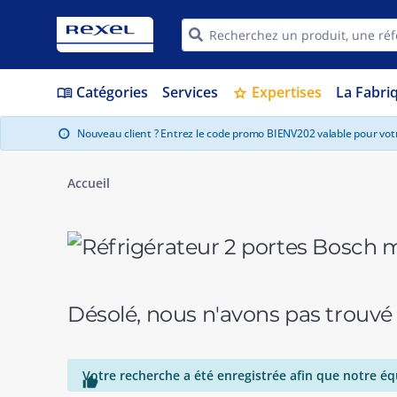
Catégories
Services
Expertises
La Fabri
menu_book
star
Nouveau client ? Entrez le code promo BIENV202 valable pour vo
info
Accueil
Désolé, nous n'avons pas trouvé
Votre recherche a été enregistrée afin que notre éq
