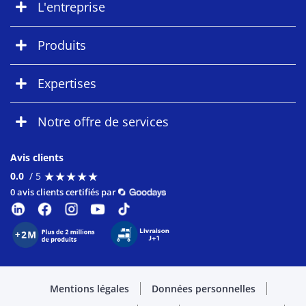
L'entreprise
Produits
Expertises
Notre offre de services
Avis clients
★
★
★
★
★
★
★
★
★
★
0.0
/ 5
0 avis clients certifiés par
Mentions légales
Données personnelles