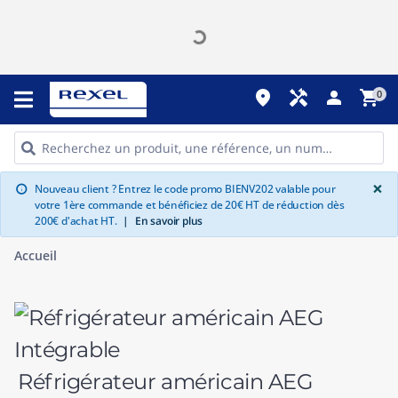
place
handyman
person
shopping_cart
0
G
×
Nouveau client ? Entrez le code promo BIENV202 valable pour
info
votre 1ère commande et bénéficiez de 20€ HT de réduction dès
200€ d'achat HT.
|
En savoir plus
Accueil
Réfrigérateur américain AEG