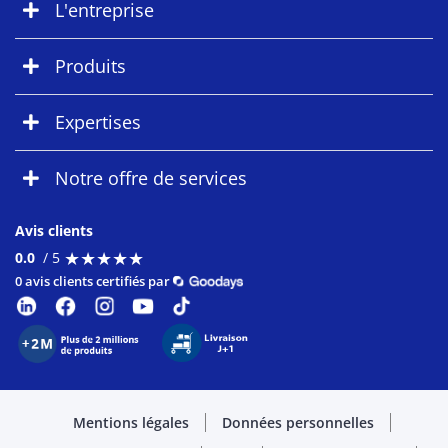
L'entreprise
Produits
Expertises
Notre offre de services
Avis clients
★
★
★
★
★
★
★
★
★
★
0.0
/ 5
0 avis clients certifiés par
Mentions légales
Données personnelles