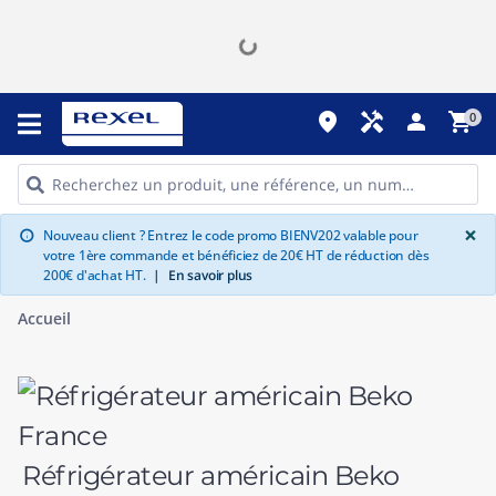
place
handyman
person
shopping_cart
0
G
×
Nouveau client ? Entrez le code promo BIENV202 valable pour
info
votre 1ère commande et bénéficiez de 20€ HT de réduction dès
200€ d'achat HT.
|
En savoir plus
Accueil
Réfrigérateur américain Beko