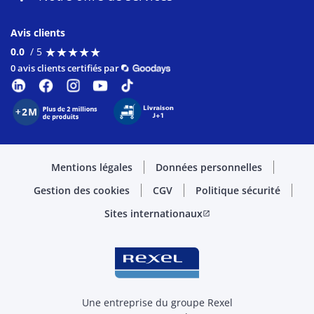
Avis clients
★
★
★
★
★
★
★
★
★
★
0.0
/ 5
0 avis clients certifiés par
Mentions légales
Données personnelles
Gestion des cookies
CGV
Politique sécurité
Sites internationaux
open_in_new
Une entreprise du groupe Rexel