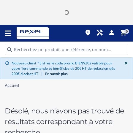
place
handyman
person
shopping_cart
0
G
×
Nouveau client ? Entrez le code promo BIENV202 valable pour
info
votre 1ère commande et bénéficiez de 20€ HT de réduction dès
200€ d'achat HT.
|
En savoir plus
Accueil
Désolé, nous n'avons pas trouvé de
résultats correspondant à votre
recherche