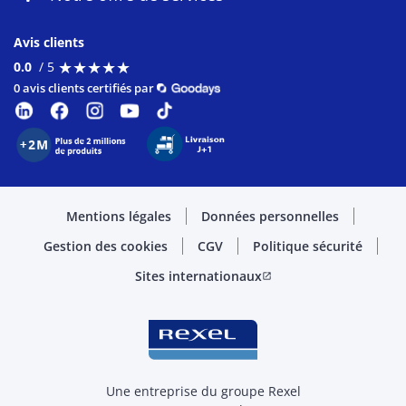
Avis clients
★
★
★
★
★
★
★
★
★
★
0.0
/ 5
0 avis clients certifiés par
Mentions légales
Données personnelles
Gestion des cookies
CGV
Politique sécurité
Sites internationaux
open_in_new
Une entreprise du groupe Rexel