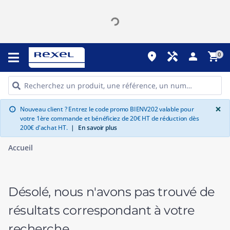
place
handyman
person
shopping_cart
0
G
×
Nouveau client ? Entrez le code promo BIENV202 valable pour
info
votre 1ère commande et bénéficiez de 20€ HT de réduction dès
200€ d'achat HT.
|
En savoir plus
Accueil
Désolé, nous n'avons pas trouvé de
résultats correspondant à votre
recherche