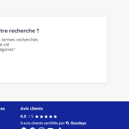
re recherche ?
es termes recherchés
t-clé
égories"
ces
Avis clients
★
★
★
★
★
★
★
★
★
★
0.0
/ 5
0 avis clients certifiés par