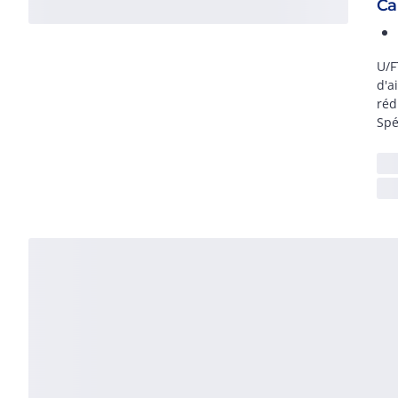
Ca
U/F
d'a
réd
Spé