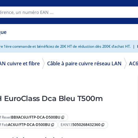
que
tre 1ère commande et bénéficiez de 20€ HT de réduction dès 200€ d'achat HT.
|
E
AN cuivre et fibre
Câble à paire cuivre réseau LAN
AC6
 EuroClass Dca Bleu T500m
f Rexel
BBXAC6U/FTP-DCA-D500BU
content_copy
f Fab
AC6U/FTP-DCA-D500BU
EAN13
5050268432360
content_copy
content_copy