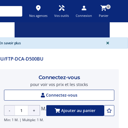
place
handyman
person
shopping_cart
0
Nos agences
Vos outils
Connexion
Panier
Nouveau
Promos
Destockage
feedback
local_offer
new_releases
GLOBA
×
n savoir plus
U/FTP-DCA-D500BU
Connectez-vous
pour voir vos prix et les stocks
Connectez-vous
M.
-
+
Ajouter au panier
Min: 1 M. | Multiple: 1 M.