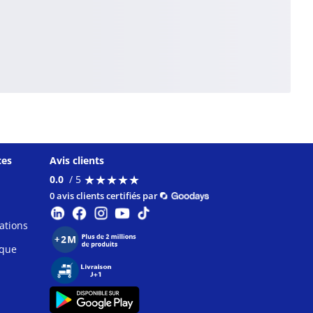
ces
Avis clients
★
★
★
★
★
★
★
★
★
★
0.0
/ 5
0 avis clients certifiés par
ations
ique