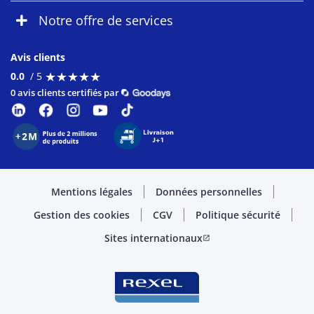
Notre offre de services
Avis clients
★
★
★
★
★
★
★
★
★
★
0.0
/ 5
0 avis clients certifiés par
Mentions légales
Données personnelles
Gestion des cookies
CGV
Politique sécurité
Sites internationaux
open_in_new