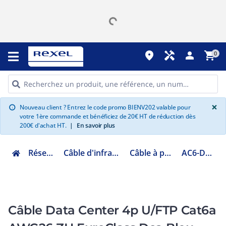
place
handyman
person
shopping_cart
0
G
×
Nouveau client ? Entrez le code promo BIENV202 valable pour
info
votre 1ère commande et bénéficiez de 20€ HT de réduction dès
200€ d'achat HT.
|
En savoir plus
Réseau informatique
Câble d'infrastructure LAN cuivre et fibre
Câble à paire cuivre réseau LAN
AC6-DCZ-DCA-1000BUST
Câble Data Center 4p U/FTP Cat6a