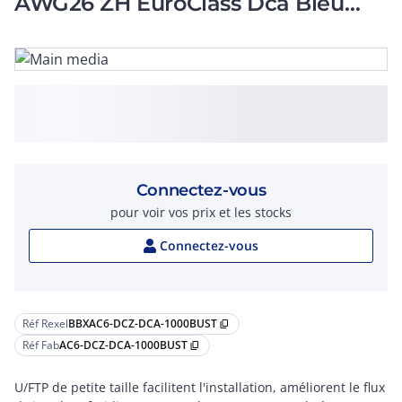
AWG26 ZH EuroClass Dca Bleu
maxi:70m à la coupe
Connectez-vous
pour voir vos prix et les stocks
Connectez-vous
Réf Rexel
BBXAC6-DCZ-DCA-1000BUST
content_copy
Réf Fab
AC6-DCZ-DCA-1000BUST
content_copy
U/FTP de petite taille facilitent l'installation, améliorent le flux