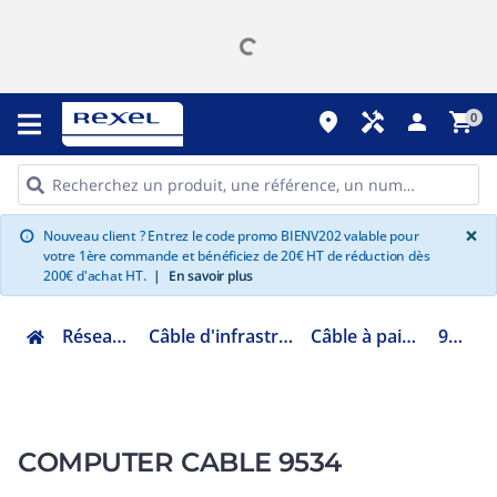
place
handyman
person
shopping_cart
0
G
×
Nouveau client ? Entrez le code promo BIENV202 valable pour
info
votre 1ère commande et bénéficiez de 20€ HT de réduction dès
200€ d'achat HT.
|
En savoir plus
Réseau informatique
Câble d'infrastructure LAN cuivre et fibre
Câble à paire cuivre réseau LAN
9534.01305
COMPUTER CABLE 9534