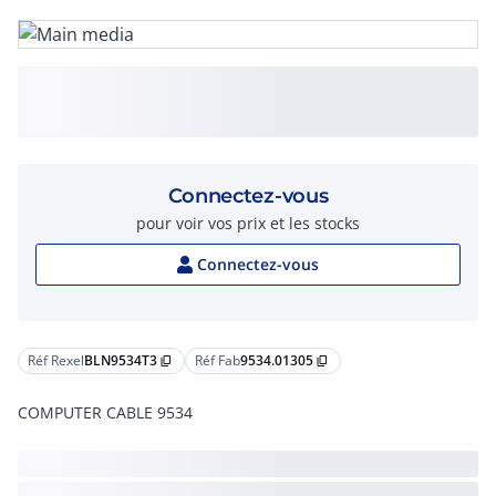
Connectez-vous
pour voir vos prix et les stocks
Connectez-vous
Réf Rexel
BLN9534T3
Réf Fab
9534.01305
content_copy
content_copy
COMPUTER CABLE 9534