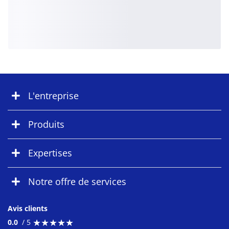
L'entreprise
Produits
Expertises
Notre offre de services
Avis clients
★
★
★
★
★
★
★
★
★
★
0.0
/ 5