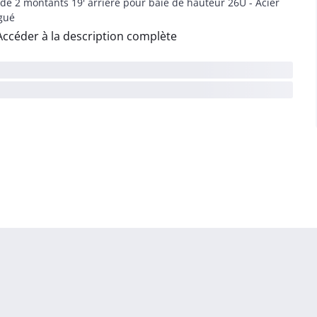
 de 2 montants 19' arrière pour baie de hauteur 26U - Acier
gué
Accéder à la description complète