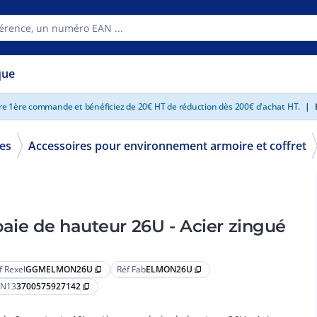
que
tre 1ère commande et bénéficiez de 20€ HT de réduction dès 200€ d'achat HT.
|
E
res
Accessoires pour environnement armoire et coffret
baie de hauteur 26U - Acier zingué
f Rexel
GGMELMON26U
Réf Fab
ELMON26U
content_copy
content_copy
N13
3700575927142
content_copy