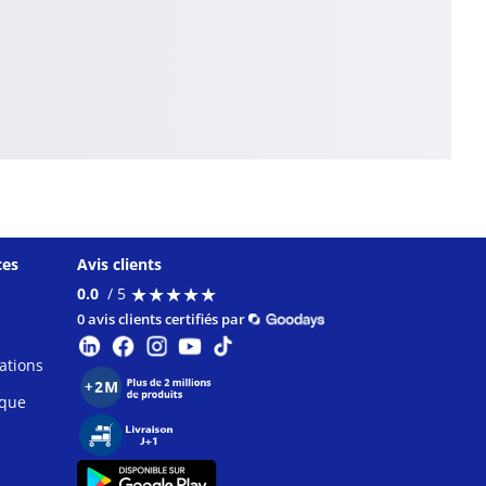
ces
Avis clients
★
★
★
★
★
★
★
★
★
★
0.0
/ 5
0 avis clients certifiés par
ations
ique