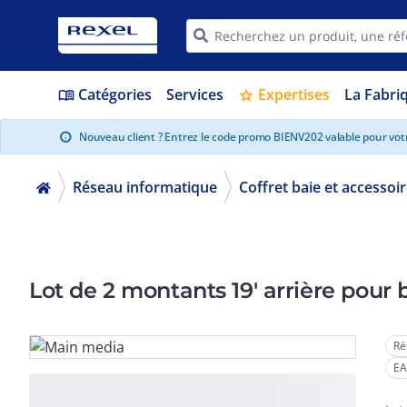
Catégories
Services
Expertises
La Fabri
menu_book
star
Nouveau client ? Entrez le code promo BIENV202 valable pour vo
info
Réseau informatique
Coffret baie et accessoi
Lot de 2 montants 19' arrière pour 
Ré
EA