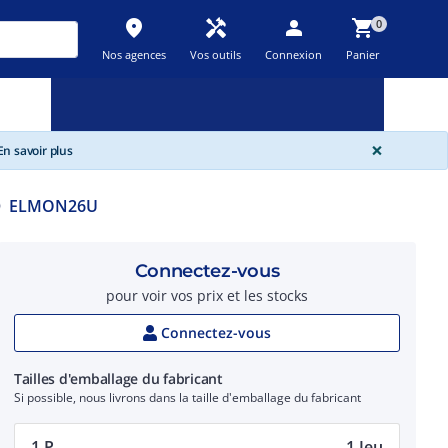
place
handyman
person
shopping_cart
0
Nos agences
Vos outils
Connexion
Panier
Nouveau
Promos
Destockage
feedback
local_offer
new_releases
GLOBA
×
n savoir plus
ELMON26U
Connectez-vous
pour voir vos prix et les stocks
Connectez-vous
Tailles d'emballage du fabricant
Si possible, nous livrons dans la taille d'emballage du fabricant
1 P.
1 Jeu