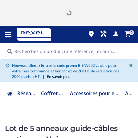
place
handyman
person
shopping_cart
0
G
×
Nouveau client ? Entrez le code promo BIENV202 valable pour
info
votre 1ère commande et bénéficiez de 20€ HT de réduction dès
200€ d'achat HT.
|
En savoir plus
Réseau informatique
Coffret baie et accessoires
Accessoires pour environnement armoire et coffret
AL5ABV
Lot de 5 anneaux guide-câbles