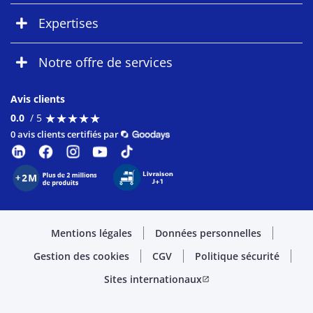
Expertises
Notre offre de services
Avis clients
★
★
★
★
★
★
★
★
★
★
0.0
/ 5
0 avis clients certifiés par
Mentions légales
Données personnelles
Gestion des cookies
CGV
Politique sécurité
Sites internationaux
open_in_new