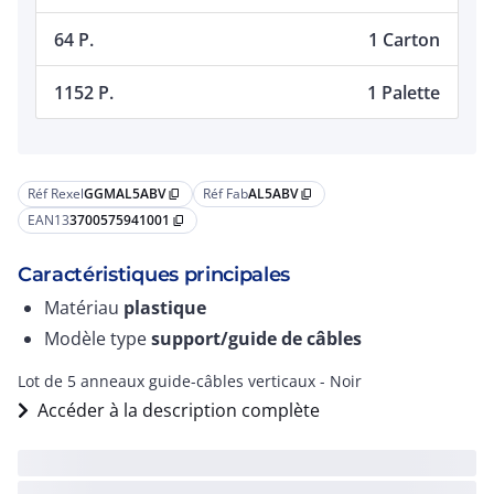
64 P.
1 Carton
1152 P.
1 Palette
Réf Rexel
GGMAL5ABV
Réf Fab
AL5ABV
content_copy
content_copy
EAN13
3700575941001
content_copy
Caractéristiques principales
Matériau
plastique
Modèle type
support/guide de câbles
Lot de 5 anneaux guide-câbles verticaux - Noir
Accéder à la description complète