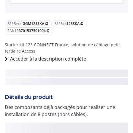
Réf Rexel
GGM123SKA
Réf Fab
123SKA
content_copy
content_copy
EAN13
3701537501004
content_copy
Starter kit 123 CONNECT France, solution de câblage petit
tertiaire Access
Accéder à la description complète
Détails du produit
Des composants déjà packagés pour réaliser une
installation de 8 postes (hors câbles).