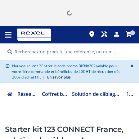
place
handyman
person
shopping_cart
0
G
×
Nouveau client ? Entrez le code promo BIENV202 valable pour
info
votre 1ère commande et bénéficiez de 20€ HT de réduction dès
200€ d'achat HT.
|
En savoir plus
Réseau informatique
Coffret baie et accessoires
Solution de câblage environnement petit tertiaire
123SKA
Starter kit 123 CONNECT France,