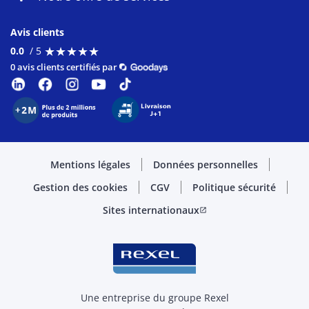
Avis clients
★
★
★
★
★
★
★
★
★
★
0.0
/ 5
0 avis clients certifiés par
Mentions légales
Données personnelles
Gestion des cookies
CGV
Politique sécurité
Sites internationaux
open_in_new
Une entreprise du groupe Rexel