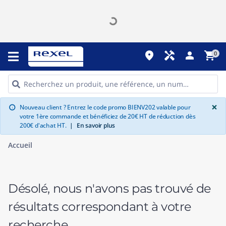
place
handyman
person
shopping_cart
0
G
×
Nouveau client ? Entrez le code promo BIENV202 valable pour
info
votre 1ère commande et bénéficiez de 20€ HT de réduction dès
200€ d'achat HT.
|
En savoir plus
Accueil
Désolé, nous n'avons pas trouvé de
résultats correspondant à votre
recherche