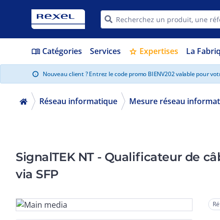
Catégories
Services
Expertises
La Fabri
menu_book
star
Nouveau client ? Entrez le code promo BIENV202 valable pour vo
info
Réseau informatique
Mesure réseau informat
SignalTEK NT - Qualificateur de câb
via SFP
Ré