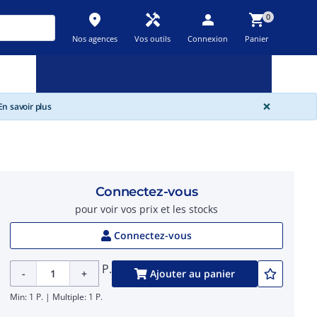
place
handyman
person
shopping_cart
0
Nos agences
Vos outils
Connexion
Panier
Nouveau
Promos
Destockage
feedback
local_offer
new_releases
GLOBA
×
n savoir plus
Connectez-vous
pour voir vos prix et les stocks
Connectez-vous
P.
-
+
Ajouter au panier
Min: 1 P. | Multiple: 1 P.