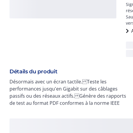
Sig
rés
Sau
ver
Détails du produit
Désormais avec un écran tactile. Teste les
802.3ab. Simule le trafic réseau VoIP/CCTV/Web/IP
performances jusqu'en Gigabit sur des câblages
vidéo. Effectue les tests de connectvité,
passifs ou des réseaux actifs. Génère des rapports
d'identification des ports, ping, traceroute en
de test au format PDF conformes à la norme IEEE