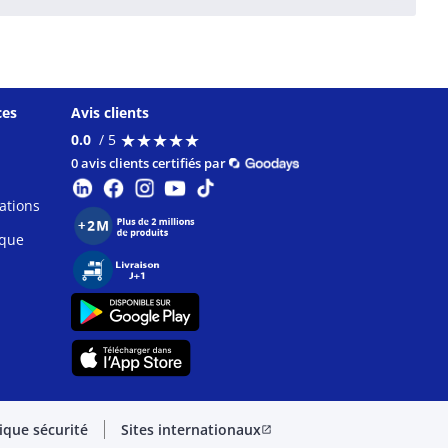
ces
Avis clients
★
★
★
★
★
★
★
★
★
★
0.0
/ 5
0 avis clients certifiés par
ations
ique
tique sécurité
Sites internationaux
open_in_new