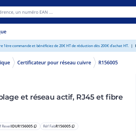
que
tre 1ère commande et bénéficiez de 20€ HT de réduction dès 200€ d'achat HT.
|
E
ique
Certificateur pour réseau cuivre
R156005
lage et réseau actif, RJ45 et fibre
f Rexel
IDUR156005
Réf Fab
R156005
content_copy
content_copy