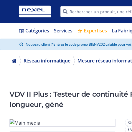
Catégories
Services
Expertises
La Fabri
menu_book
star
Nouveau client ? Entrez le code promo BIENV202 valable pour vo
info
Réseau informatique
Mesure réseau informat
VDV II Plus : Testeur de continuit
longueur, géné
Ré
EA