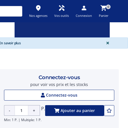
place
handyman
person
shopping_cart
0
Nos agences
Vos outils
Connexion
Panier
Nouveau
Promos
Destockage
feedback
local_offer
new_releases
GLOBA
×
n savoir plus
Connectez-vous
pour voir vos prix et les stocks
Connectez-vous
P.
-
+
Ajouter au panier
Min: 1 P. | Multiple: 1 P.