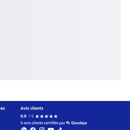
ces
Avis clients
★
★
★
★
★
★
★
★
★
★
0.0
/ 5
0 avis clients certifiés par