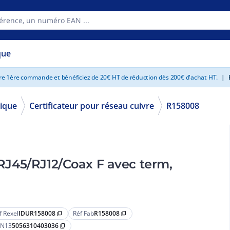
que
tre 1ère commande et bénéficiez de 20€ HT de réduction dès 200€ d'achat HT.
|
E
ique
Certificateur pour réseau cuivre
R158008
é RJ45/RJ12/Coax F avec term,
f Rexel
IDUR158008
Réf Fab
R158008
content_copy
content_copy
N13
5056310403036
content_copy