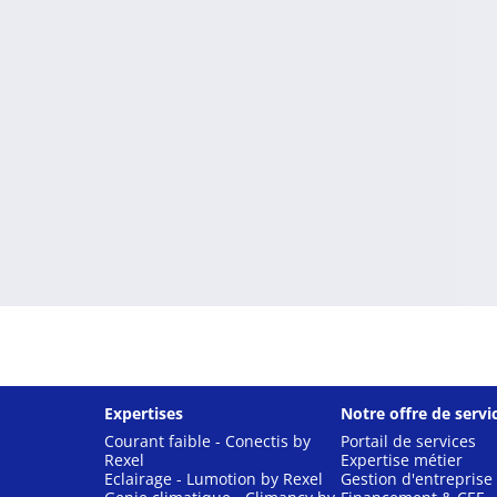
Expertises
Notre offre de servi
Courant faible - Conectis by
Portail de services
Rexel
Expertise métier
Eclairage - Lumotion by Rexel
Gestion d'entreprise