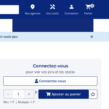
place
handyman
person
shopping_cart
0
Nos agences
Vos outils
Connexion
Panier
Nouveau
Promos
Destockage
feedback
local_offer
new_releases
GLOBA
×
n savoir plus
Connectez-vous
pour voir vos prix et les stocks
Connectez-vous
P.
-
+
Ajouter au panier
Min: 1 P. | Multiple: 1 P.