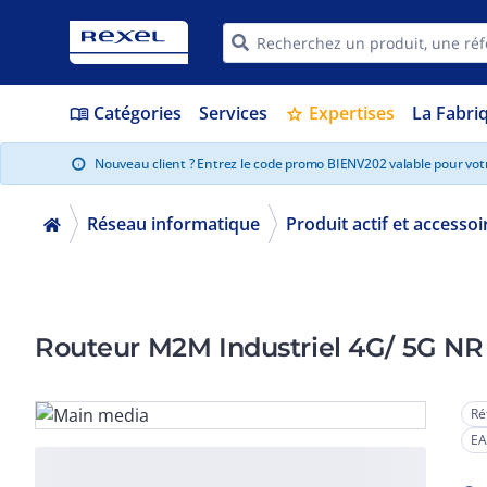
Catégories
Services
Expertises
La Fabri
menu_book
star
Nouveau client ? Entrez le code promo BIENV202 valable pour vo
info
Réseau informatique
Produit actif et accessoi
Routeur M2M Industriel 4G/ 5G NR 
Ré
EA