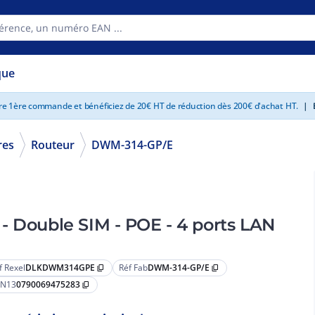
que
tre 1ère commande et bénéficiez de 20€ HT de réduction dès 200€ d'achat HT.
|
E
res
Routeur
DWM-314-GP/E
- Double SIM - POE - 4 ports LAN
f Rexel
DLKDWM314GPE
Réf Fab
DWM-314-GP/E
content_copy
content_copy
N13
0790069475283
content_copy