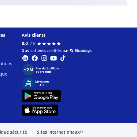
ces
Avis clients
★
★
★
★
★
★
★
★
★
★
0.0
/ 5
0 avis clients certifiés par
ations
ique
tique sécurité
Sites internationaux
open_in_new