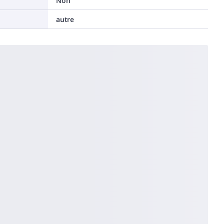
Non
autre