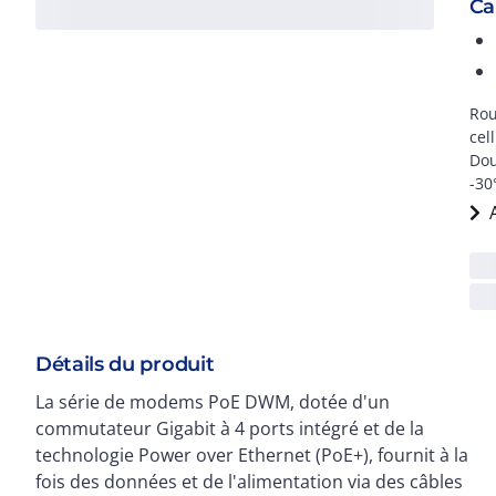
Ca
Rou
cel
Dou
-30
Détails du produit
La série de modems PoE DWM, dotée d'un
Ethernet. Idéal pour alimenter les caméras de
commutateur Gigabit à 4 ports intégré et de la
surveillance, l'affichage numérique, les points d'accès
technologie Power over Ethernet (PoE+), fournit à la
sans fil et les capteurs IoT, il offre un placement
fois des données et de l'alimentation via des câbles