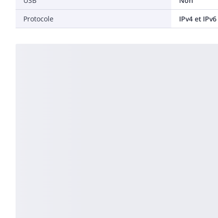
USB
Non
Protocole
IPv4 et IPv6