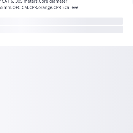
 CAT 6, 305 meters,Core diameter:
65mm,OFC,CM,CPR,orange,CPR Eca level