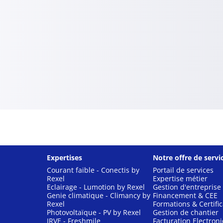
Expertises
Notre offre de servi
Courant faible - Conectis by
Portail de services
Rexel
Expertise métier
Eclairage - Lumotion by Rexel
Gestion d'entreprise
Genie climatique - Climancy by
Financement & CEE
Rexel
Formations & Certific
Photovoltaïque - PV by Rexel
Gestion de chantier
IRVE - Freshmile
Facturation Electron