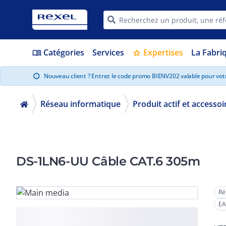
Catégories
Services
Expertises
La Fabri
menu_book
star
Nouveau client ? Entrez le code promo BIENV202 valable pour vo
info
Réseau informatique
Produit actif et accessoi
DS-1LN6-UU Câble CAT.6 305m
Ré
EA