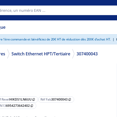
que
tre 1ère commande et bénéficiez de 20€ HT de réduction dès 200€ d'achat HT.
|
E
res
Switch Ethernet HPT/Tertiaire
307400043
f Rexel
HIKDS1LN6UU
Réf Fab
307400043
content_copy
content_copy
N13
6954273642402
content_copy