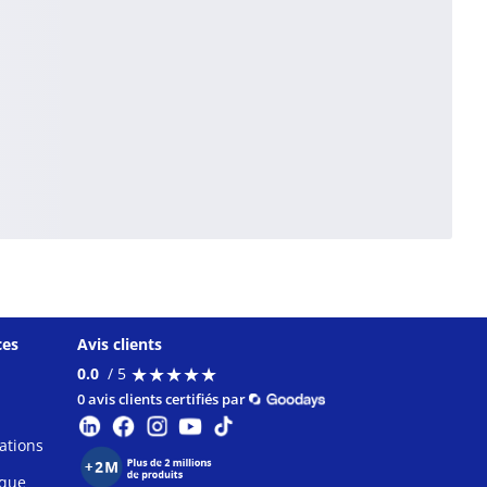
ces
Avis clients
★
★
★
★
★
★
★
★
★
★
0.0
/ 5
0 avis clients certifiés par
ations
ique