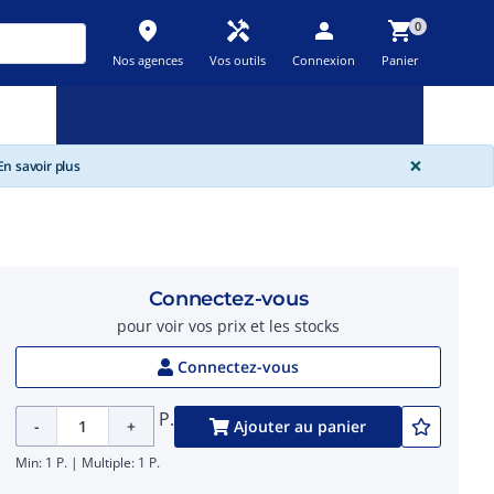
place
handyman
person
shopping_cart
0
Nos agences
Vos outils
Connexion
Panier
Nouveau
Promos
Destockage
feedback
local_offer
new_releases
GLOBA
×
n savoir plus
Connectez-vous
pour voir vos prix et les stocks
Connectez-vous
P.
-
+
Ajouter au panier
Min: 1 P. | Multiple: 1 P.