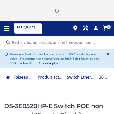
place
handyman
person
shopping_cart
0
G
×
Nouveau client ? Entrez le code promo BIENV202 valable pour
info
votre 1ère commande et bénéficiez de 20€ HT de réduction dès
200€ d'achat HT.
|
En savoir plus
Réseau informatique
Produit actif et accessoires
Switch Ethernet HPT/Tertiaire
301801516
DS-3E0520HP-E Switch POE non