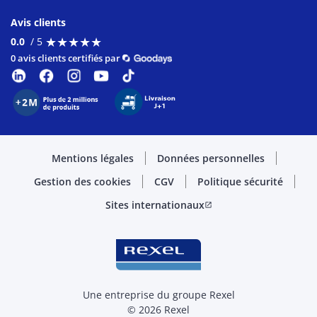
Avis clients
★
★
★
★
★
★
★
★
★
★
0.0
/ 5
0 avis clients certifiés par
Mentions légales
Données personnelles
Gestion des cookies
CGV
Politique sécurité
Sites internationaux
open_in_new
Une entreprise du groupe Rexel
© 2026 Rexel