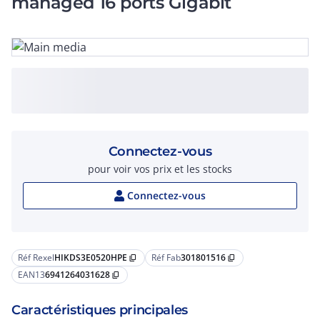
managed 16 ports Gigabit
Connectez-vous
pour voir vos prix et les stocks
Connectez-vous
Réf Rexel
HIKDS3E0520HPE
Réf Fab
301801516
content_copy
content_copy
EAN13
6941264031628
content_copy
Caractéristiques principales