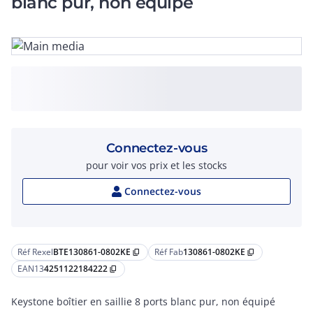
blanc pur, non équipé
Connectez-vous
pour voir vos prix et les stocks
Connectez-vous
Réf Rexel
BTE130861-0802KE
Réf Fab
130861-0802KE
content_copy
content_copy
EAN13
4251122184222
content_copy
Keystone boîtier en saillie 8 ports blanc pur, non équipé