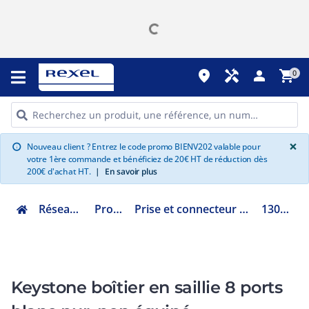
place
handyman
person
shopping_cart
0
G
×
Nouveau client ? Entrez le code promo BIENV202 valable pour
info
votre 1ère commande et bénéficiez de 20€ HT de réduction dès
200€ d'achat HT.
|
En savoir plus
Réseau informatique
Produit cuivre
Prise et connecteur de type RJ45 pour réseau LAN
130861-0802KE
Keystone boîtier en saillie 8 ports