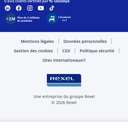
0 avis clients certifiés par
Mentions légales
Données personnelles
Gestion des cookies
CGV
Politique sécurité
Sites internationaux
open_in_new
Une entreprise du groupe Rexel
© 2026 Rexel