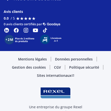
Avis clients
★
★
★
★
★
★
★
★
★
★
0.0
/ 5
0 avis clients certifiés par
Mentions légales
Données personnelles
Gestion des cookies
CGV
Politique sécurité
Sites internationaux
open_in_new
Une entreprise du groupe Rexel