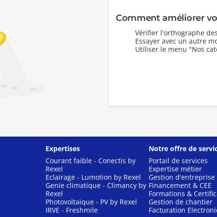
Comment améliorer vot
Vérifier l'orthographe d
Essayer avec un autre mo
Utiliser le menu "Nos cat
Expertises
Notre offre de servi
Courant faible - Conectis by
Portail de services
Rexel
Expertise métier
Eclairage - Lumotion by Rexel
Gestion d'entreprise
Genie climatique - Climancy by
Financement & CEE
Rexel
Formations & Certific
Photovoltaïque - PV by Rexel
Gestion de chantier
IRVE - Freshmile
Facturation Electron