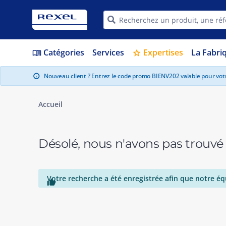
Catégories
Services
Expertises
La Fabri
menu_book
star
Nouveau client ? Entrez le code promo BIENV202 valable pour vo
info
Accueil
Désolé, nous n'avons pas trouvé
Votre recherche a été enregistrée afin que notre éq
