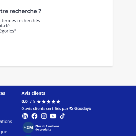
re recherche ?
es termes recherchés
t-clé
égories"
ces
Avis clients
★
★
★
★
★
★
★
★
★
★
0.0
/ 5
0 avis clients certifiés par
ations
ique