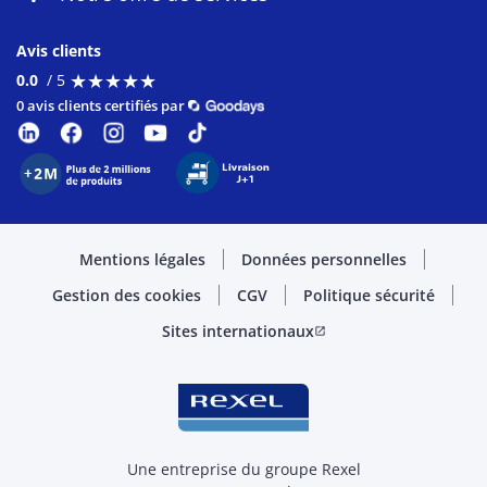
Avis clients
★
★
★
★
★
★
★
★
★
★
0.0
/ 5
0 avis clients certifiés par
Mentions légales
Données personnelles
Gestion des cookies
CGV
Politique sécurité
Sites internationaux
open_in_new
Une entreprise du groupe Rexel