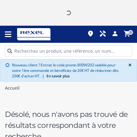
place
handyman
person
shopping_cart
0
G
×
Nouveau client ? Entrez le code promo BIENV202 valable pour
info
votre 1ère commande et bénéficiez de 20€ HT de réduction dès
200€ d'achat HT.
|
En savoir plus
Accueil
Désolé, nous n'avons pas trouvé de
résultats correspondant à votre
recherche