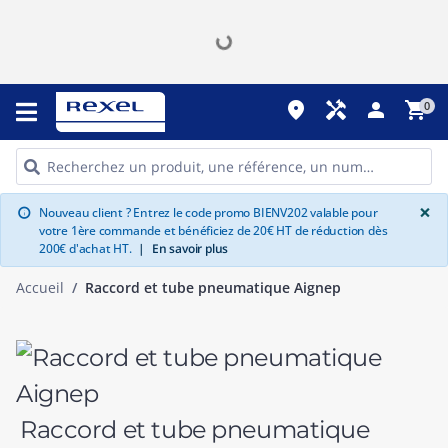
place
handyman
person
shopping_cart
0
G
×
Nouveau client ? Entrez le code promo BIENV202 valable pour
info
votre 1ère commande et bénéficiez de 20€ HT de réduction dès
200€ d'achat HT.
|
En savoir plus
Accueil
Raccord et tube pneumatique Aignep
Raccord et tube pneumatique