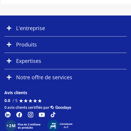
L'entreprise
Produits
Expertises
Notre offre de services
Avis clients
★
★
★
★
★
★
★
★
★
★
0.0
/ 5
0 avis clients certifiés par