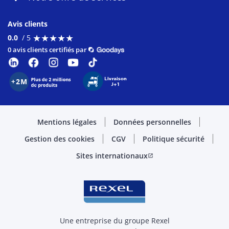
Avis clients
★
★
★
★
★
★
★
★
★
★
0.0
/ 5
0 avis clients certifiés par
Mentions légales
Données personnelles
Gestion des cookies
CGV
Politique sécurité
Sites internationaux
open_in_new
Une entreprise du groupe Rexel