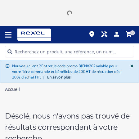
place
handyman
person
shopping_cart
0
G
×
Nouveau client ? Entrez le code promo BIENV202 valable pour
info
votre 1ère commande et bénéficiez de 20€ HT de réduction dès
200€ d'achat HT.
|
En savoir plus
Accueil
Désolé, nous n'avons pas trouvé de
résultats correspondant à votre
recherche