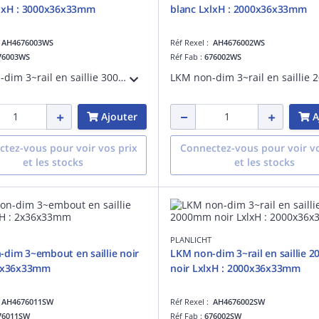
xlxH : 3000x36x33mm
blanc LxlxH : 2000x36x33mm
:
AH4676003WS
Réf Rexel :
AH4676002WS
76003WS
Réf Fab :
676002WS
LKM non-dim 3~rail en saillie 3000mmblanc LxlxH : 3000x36x33mm
Ajouter
A
tez-vous pour voir vos prix
Connectez-vous pour voir vo
et les stocks
et les stocks
PLANLICHT
dim 3~embout en saillie noir
LKM non-dim 3~rail en saillie
 2x36x33mm
noir LxlxH : 2000x36x33mm
:
AH4676011SW
Réf Rexel :
AH4676002SW
76011SW
Réf Fab :
676002SW