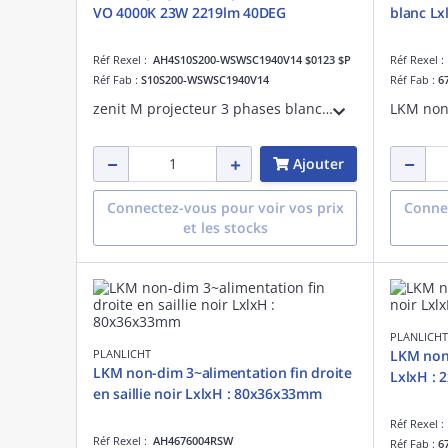
VO 4000K 23W 2219lm 40DEG
blanc L
Réf Rexel :
AH4S10S200-WSWSC1940V14 $0123 $P
Réf Rexel 
Réf Fab :
S10S200-WSWSC1940V14
Réf Fab :
6
zenit M projecteur 3 phases blanc LED VO 4000K 23W 2219lm 40DEG
Ajouter
Connectez-vous pour voir vos prix
Connec
et les stocks
PLANLICHT
PLANLICHT
LKM non-
LKM non-dim 3~alimentation fin droite
LxlxH :
en saillie noir LxlxH : 80x36x33mm
Réf Rexel 
Réf Rexel :
AH4676004RSW
Réf Fab :
6