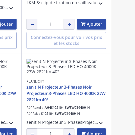
LKM 3~clip de fixation en sailliealu
LKM non-dim 3~rail en saillie 2000mmnoir LxlxH : 2000x36x33mm
jouter
Ajouter
s prix
Connectez-vous pour voir vos prix
et les stocks
PLANLICHT
ir
zenit N Projecteur 3-Phases Noir
000K 27W
Projecteur 3-Phases LED HO 4000K 27W
2821lm 40°
4
Réf Rexel :
AH4S10S104-SWSWC1940H14
Réf Fab :
S10S104-SWSWC1940H14
zenit N Projecteur 3-PhasesProjecteur 3-Phases LED HO 3000K 27W 2680lm 40°
zenit N Projecteur 3-PhasesProjecteur 3-Phases LED HO 4000K 27W 2821lm 40°
jouter
Ajouter