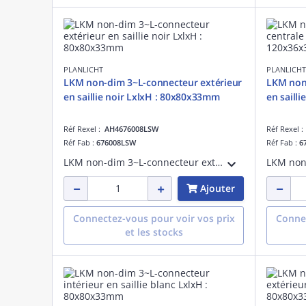
PLANLICHT
PLANLICHT
LKM non-dim 3~L-connecteur extérieur
LKM non-
en saillie noir LxlxH : 80x80x33mm
en saill
Réf Rexel :
AH4676008LSW
Réf Rexel 
Réf Fab :
676008LSW
Réf Fab :
6
LKM non-dim 3~L-connecteur extérieur en saillienoir LxlxH : 80x80x33mm
Ajouter
Connectez-vous pour voir vos prix
Connec
et les stocks