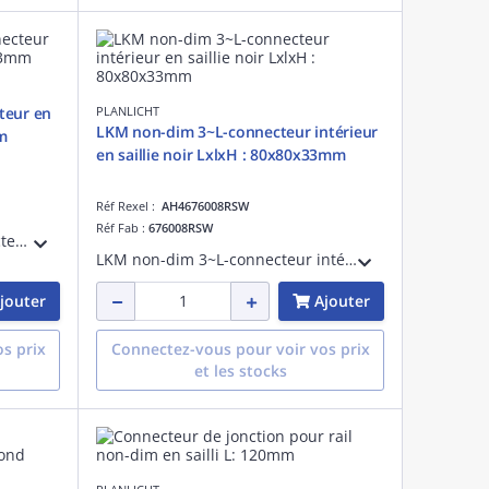
teur en
PLANLICHT
LKM non-dim 3~L-connecteur intérieur
mm
en saillie noir LxlxH : 80x80x33mm
Réf Rexel :
AH4676008RSW
Réf Fab :
676008RSW
LKM non-dim 3~flexible connecteur en saillienoir LxlxH : 300x36x33mm
LKM non-dim 3~L-connecteur intérieur en saillienoir LxlxH : 80x80x33mm
jouter
Ajouter
s prix
Connectez-vous pour voir vos prix
et les stocks