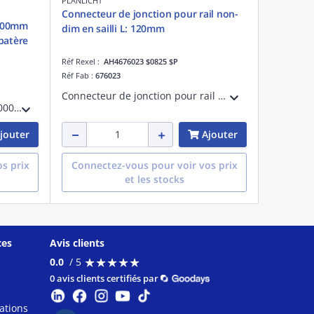
PLANLICHT
Connecteur de jonction pour rail non-
2000mm
dim en sailli L: 120mm
patère
Réf Rexel :
AH4676023 $0825 $P
Réf Fab :
676023
Connecteur de jonction pour rail non-dim en sailliL: 120mm
LKM 3~suspension par câble 2000mmpour crochets de plafond avec patère blanc
jouter
Ajouter
s prix
Connectez-vous pour voir vos prix
et les stocks
ces
Avis clients
★
★
★
★
★
★
★
★
★
★
0.0
/ 5
0 avis clients certifiés par
ations