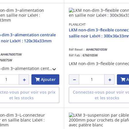
PLANLICHT
LKM non-dim 3~flexible connec
dim 3~alimentation centrale
saillie noir LxlxH : 300x36x33
ie noir LxlxH : 120x36x33mm
Réf Rexel :
AH4676010SW
:
AH4676007SW
Réf Fab :
676010SW
76007SW
LKM non-dim 3~alimentation centrale en saillienoir LxlxH : 120x36x33mm
Ajouter
A
tez-vous pour voir vos prix
Connectez-vous pour voir vo
et les stocks
et les stocks