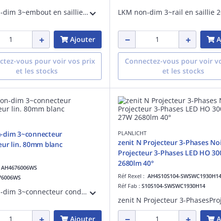
LKM non-dim 3~embout en saillienoir LxlxH : 2x36x33mm
Ajouter
A
tez-vous pour voir vos prix
Connectez-vous pour voir vo
et les stocks
et les stocks
-dim 3~connecteur
PLANLICHT
zenit N Projecteur 3-Phases No
ur lin. 80mm blanc
Projecteur 3-Phases LED HO 3
2680lm 40°
:
AH4676006WS
Réf Rexel :
AH4S10S104-SWSWC1930H1
76006WS
Réf Fab :
S10S104-SWSWC1930H14
LKM non-dim 3~connecteur conducteur lin.80mm blanc
Ajouter
A