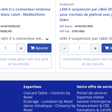
PLANLICHT
dim 3~L-connecteur extérieur
LKM 3~suspension par câble 
ie blanc LxlxH : 80x80x33mm
pour crochets de plafond avec 
blanc
:
AH4676008LWS
Réf Rexel :
AH4676014WS
76008LWS
Réf Fab :
676014WS
LKM non-dim 3~L-connecteur extérieur en saillieblanc LxlxH : 80x80x33mm
Ajouter
A
tez-vous pour voir vos prix
Connectez-vous pour voir vo
et les stocks
et les stocks
Expertises
Notre offre de servi
Courant faible - Conectis by
Portail de services
Rexel
Expertise métier
Eclairage - Lumotion by Rexel
Gestion d'entreprise
Genie climatique - Climancy by
Financement & CEE
Rexel
Formations & Certific