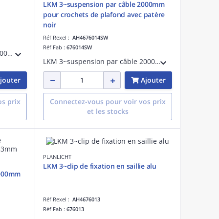
LKM 3~suspension par câble 2000mm
pour crochets de plafond avec patère
noir
Réf Rexel :
AH4676014SW
Réf Fab :
676014SW
LKM non-dim 3~rail en saillie 2000mmblanc LxlxH : 2000x36x33mm
LKM 3~suspension par câble 2000mmpour crochets de plafond avec patère noir
jouter
Ajouter
s prix
Connectez-vous pour voir vos prix
et les stocks
PLANLICHT
LKM 3~clip de fixation en saillie alu
 2000mm
Réf Rexel :
AH4676013
Réf Fab :
676013