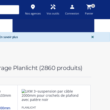
place
handyman
person
shopping_cart
0
Nos agences
Vos outils
Connexion
Panier
Nouveau
Promos
Destockage
feedback
local_offer
new_releases
GLOBA
×
n savoir plus
irage Planlicht
(2860 produits)
 2000mm
PLANLICHT