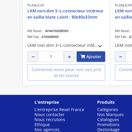
PLANLICHT
PLANLICHT
LKM non-dim 3~L-connecteur intérieur
LKM non-
en saillie blanc LxlxH : 80x80x33mm
en saill
Réf Rexel :
AH4676008RWS
Réf Rexel 
Réf Fab :
676008RWS
Réf Fab :
6
LKM non-dim 3~L-connecteur intérieur en saillieblanc LxlxH : 80x80x33mm
Ajouter
Connectez-vous pour voir vos prix
Connec
et les stocks
L'entreprise
Produits
L'entreprise Rexel France
Catégories
Nous contacter
Nos Marques
Nous recrutons
Catalogues
Ethique
Promotions
Nos agences
Destockage