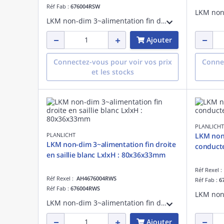
Réf Fab :
676004RSW
LKM non-dim 3~alimentation fin droite en saillienoir LxlxH : 80x36x33mm
Ajouter
Connectez-vous pour voir vos prix
Connec
et les stocks
PLANLICHT
PLANLICHT
LKM non
LKM non-dim 3~alimentation fin droite
conducte
en saillie blanc LxlxH : 80x36x33mm
Réf Rexel 
Réf Rexel :
AH4676004RWS
Réf Fab :
6
Réf Fab :
676004RWS
LKM non-dim 3~alimentation fin droite en saillieblanc LxlxH : 80x36x33mm
Ajouter