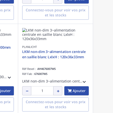
s prix
Connectez-vous pour voir vos prix
et les stocks
 1000mm
PLANLICHT
LKM non-dim 3~alimentation centrale
en saillie blanc LxlxH : 120x36x33mm
Réf Rexel :
AH4676007WS
Réf Fab :
676007WS
LKM non-dim 3~rail en saillie 1000mmblanc LxlxH : 1000x36x33mm
LKM non-dim 3~alimentation centrale en saillieblanc LxlxH : 120x36x33mm
jouter
Ajouter
s prix
Connectez-vous pour voir vos prix
et les stocks