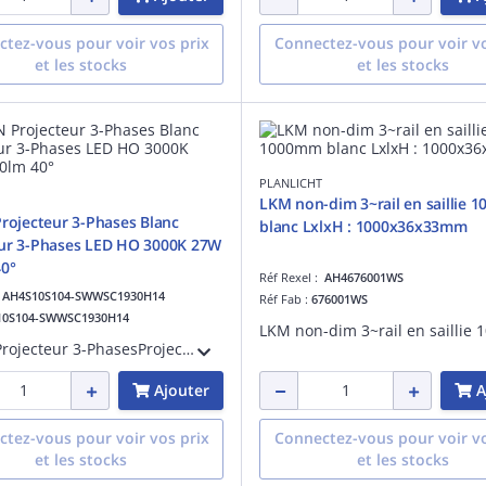
tez-vous pour voir vos prix
Connectez-vous pour voir vo
et les stocks
et les stocks
PLANLICHT
LKM non-dim 3~rail en saillie
Projecteur 3-Phases Blanc
blanc LxlxH : 1000x36x33mm
eur 3-Phases LED HO 3000K 27W
0°
Réf Rexel :
AH4676001WS
:
AH4S10S104-SWWSC1930H14
Réf Fab :
676001WS
10S104-SWWSC1930H14
zenit N Projecteur 3-PhasesProjecteur 3-Phases LED HO 3000K 27W 2680lm 40°
Ajouter
A
tez-vous pour voir vos prix
Connectez-vous pour voir vo
et les stocks
et les stocks