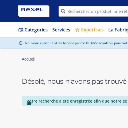
Catégories
Services
Expertises
La Fabri
menu_book
star
Nouveau client ? Entrez le code promo BIENV202 valable pour vo
info
Accueil
Désolé, nous n'avons pas trouvé
Votre recherche a été enregistrée afin que notre éq
