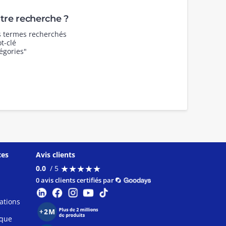
re recherche ?
es termes recherchés
t-clé
égories"
ces
Avis clients
★
★
★
★
★
★
★
★
★
★
0.0
/ 5
0 avis clients certifiés par
ations
ique