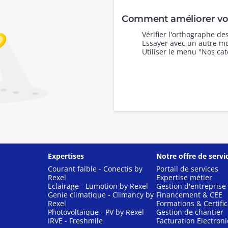
Comment améliorer vot
Vérifier l'orthographe d
Essayer avec un autre mo
Utiliser le menu "Nos cat
Expertises
Notre offre de servi
Courant faible - Conectis by
Portail de services
Rexel
Expertise métier
Eclairage - Lumotion by Rexel
Gestion d'entreprise
Genie climatique - Climancy by
Financement & CEE
Rexel
Formations & Certific
Photovoltaïque - PV by Rexel
Gestion de chantier
IRVE - Freshmile
Facturation Electron