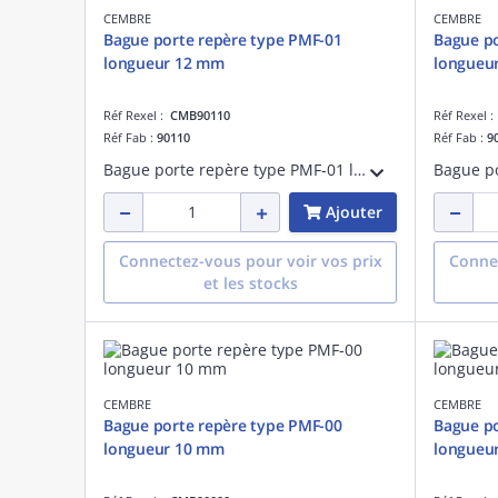
CEMBRE
CEMBRE
Bague porte repère type PMF-01
Bague po
longueur 12 mm
longueu
Réf Rexel :
CMB90110
Réf Rexel 
Réf Fab :
90110
Réf Fab :
9
Bague porte repère type PMF-01 longueur 12 mm
Ajouter
Connectez-vous pour voir vos prix
Connec
et les stocks
CEMBRE
CEMBRE
Bague porte repère type PMF-00
Bague po
longueur 10 mm
longueu