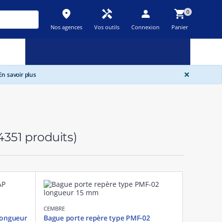
place
handyman
person
shopping_cart
0
Nos agences
Vos outils
Connexion
Panier
Nouveau
Promos
Destockage
feedback
local_offer
new_releases
GLOBA
×
n savoir plus
4351 produits)
CEMBRE
longueur
Bague porte repère type PMF-02