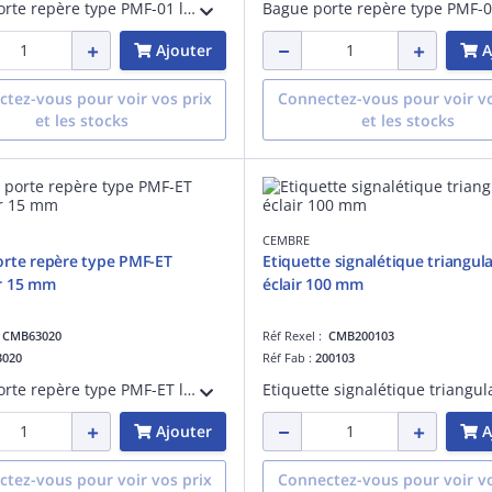
Bague porte repère type PMF-01 longueur 30 mm
Ajouter
A
tez-vous pour voir vos prix
Connectez-vous pour voir vo
et les stocks
et les stocks
CEMBRE
rte repère type PMF-ET
Etiquette signalétique triangula
r 15 mm
éclair 100 mm
:
CMB63020
Réf Rexel :
CMB200103
3020
Réf Fab :
200103
Bague porte repère type PMF-ET longueur 15 mm
Ajouter
A
tez-vous pour voir vos prix
Connectez-vous pour voir vo