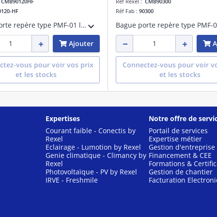
:
CMB90120HF
Réf Rexel :
CMB90300
0120-HF
Réf Fab :
90300
Bague porte repère type PMF-01 longueur 15 mm HF
Ajouter
A
tez-vous pour voir vos prix
Connectez-vous pour voir vo
et les stocks
et les stocks
Expertises
Notre offre de servi
Courant faible - Conectis by
Portail de services
Rexel
Expertise métier
Eclairage - Lumotion by Rexel
Gestion d'entreprise
Genie climatique - Climancy by
Financement & CEE
Rexel
Formations & Certific
Photovoltaïque - PV by Rexel
Gestion de chantier
IRVE - Freshmile
Facturation Electron