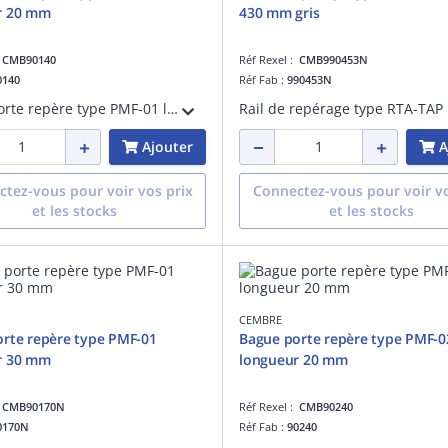
r 20 mm
430 mm gris
:
CMB90140
Réf Rexel :
CMB990453N
0140
Réf Fab :
990453N
Bague porte repère type PMF-01 longueur 20 mm
Ajouter
A
tez-vous pour voir vos prix
Connectez-vous pour voir vo
et les stocks
et les stocks
CEMBRE
rte repère type PMF-01
Bague porte repère type PMF-0
r 30 mm
longueur 20 mm
:
CMB90170N
Réf Rexel :
CMB90240
0170N
Réf Fab :
90240