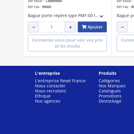
Réf Rexel :
CMB90000
Réf Rexel 
Réf Fab :
90000
Réf Fab :
9
Bague porte repère type PMF-00 longueur 10 mm
Ajouter
Connectez-vous pour voir vos prix
Connec
et les stocks
L'entreprise
Produits
L'entreprise Rexel France
Catégories
Nous contacter
Nos Marques
Nous recrutons
Catalogues
Ethique
Promotions
Nos agences
Destockage