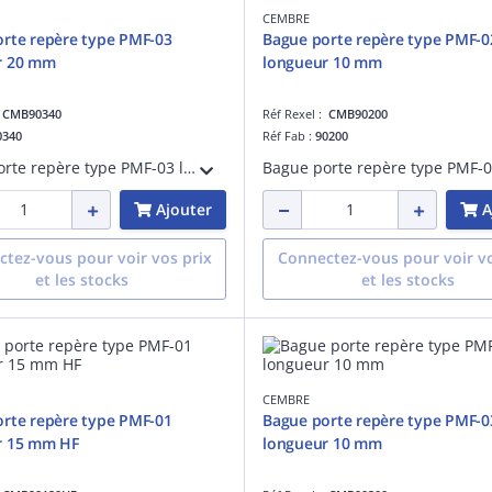
CEMBRE
rte repère type PMF-03
Bague porte repère type PMF-0
r 20 mm
longueur 10 mm
:
CMB90340
Réf Rexel :
CMB90200
0340
Réf Fab :
90200
Bague porte repère type PMF-03 longueur 20 mm
Ajouter
A
tez-vous pour voir vos prix
Connectez-vous pour voir vo
et les stocks
et les stocks
CEMBRE
rte repère type PMF-01
Bague porte repère type PMF-0
r 15 mm HF
longueur 10 mm