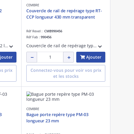
CEMBRE
2
Couvercle de rail de repérage type RT-
CCP longueur 430 mm transparent
Réf Rexel :
CMB990456
Réf Fab :
990456
Bague porte repère type PMF-02 longueur 10 mm
Couvercle de rail de repérage type RT-CCP longueur 430 mm transparent
jouter
Ajouter
s prix
Connectez-vous pour voir vos prix
et les stocks
CEMBRE
3
Bague porte repère type PM-03
longueur 23 mm