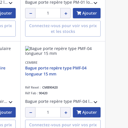
Bague porte repère type PMF-02 longueur 20 mm
Bague porte repère type PM-01 longueur 12 mm
jouter
Ajouter
s prix
Connectez-vous pour voir vos prix
et les stocks
CEMBRE
ire
Bague porte repère type PMF-04
longueur 15 mm
Réf Rexel :
CMB90420
Réf Fab :
90420
Etiquette signalétique triangulaire éclair 100 mm
Bague porte repère type PMF-04 longueur 15 mm
jouter
Ajouter
s prix
Connectez-vous pour voir vos prix