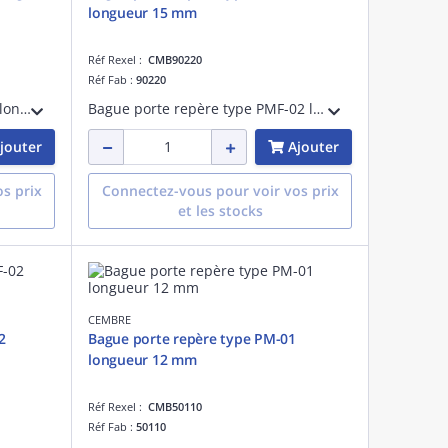
longueur 15 mm
Réf Rexel :
CMB90220
Réf Fab :
90220
Rail de repérage type RTA-TAP longueur 430 mm gris
Bague porte repère type PMF-02 longueur 15 mm
jouter
Ajouter
s prix
Connectez-vous pour voir vos prix
et les stocks
CEMBRE
2
Bague porte repère type PM-01
longueur 12 mm
Réf Rexel :
CMB50110
Réf Fab :
50110