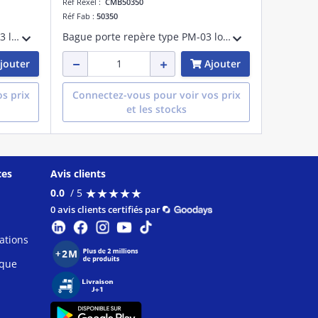
Réf Rexel :
CMB50350
Réf Fab :
50350
Bague porte repère type PMF-03 longueur 10 mm
Bague porte repère type PM-03 longueur 23 mm
jouter
Ajouter
s prix
Connectez-vous pour voir vos prix
et les stocks
ces
Avis clients
★
★
★
★
★
★
★
★
★
★
0.0
/ 5
0 avis clients certifiés par
ations
ique