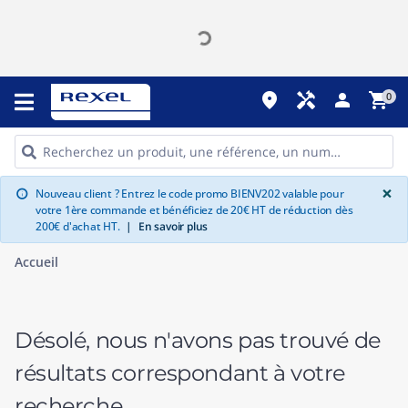
place
handyman
person
shopping_cart
0
G
×
Nouveau client ? Entrez le code promo BIENV202 valable pour
info
votre 1ère commande et bénéficiez de 20€ HT de réduction dès
200€ d'achat HT.
|
En savoir plus
Accueil
Désolé, nous n'avons pas trouvé de
résultats correspondant à votre
recherche