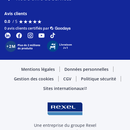
Avis clients
★
★
★
★
★
★
★
★
★
★
0.0
/ 5
0 avis clients certifiés par
Mentions légales
Données personnelles
Gestion des cookies
CGV
Politique sécurité
Sites internationaux
open_in_new
Une entreprise du groupe Rexel