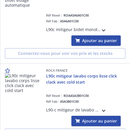
Réf Rexel :
ROAA5A6A01C00
Réf Fab :
A5A6A01C00
L90c mitigeur bidet monotrou à jet mobile avec vidage automatique, ouverture sur l'eau froide
Ajouter au panier
Connectez-vous pour voir vos prix et les stocks
ROCA FRANCE
L90c mitigeur lavabo corps lisse click
clack avec cold start
Réf Rexel :
ROAA5A3B01C00
Réf Fab :
A5A3B01C00
L90-c mitigeur de lavabo monotrou sans tirette avec vidage clic-clac, ouverture sur l'eau froide
Ajouter au panier