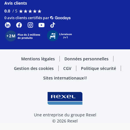
Avis clients
★
★
★
★
★
★
★
★
★
★
0.0
/ 5
0 avis clients certifiés par
Mentions légales
Données personnelles
Gestion des cookies
CGV
Politique sécurité
Sites internationaux
open_in_new
Une entreprise du groupe Rexel
© 2026 Rexel