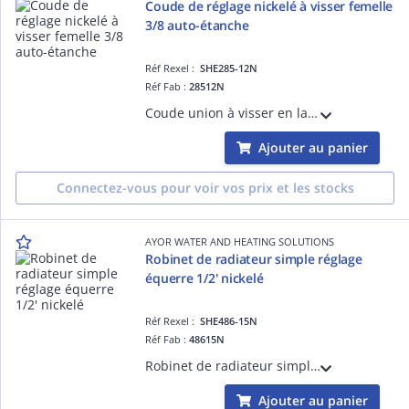
Coude de réglage nickelé à visser femelle
3/8 auto-étanche
Réf Rexel :
SHE285-12N
Réf Fab :
28512N
Coude union à visser en laiton brut - raccordement mâle femelle 3/4
Ajouter au panier
Connectez-vous pour voir vos prix et les stocks
AYOR WATER AND HEATING SOLUTIONS
Robinet de radiateur simple réglage
équerre 1/2' nickelé
Réf Rexel :
SHE486-15N
Réf Fab :
48615N
Robinet de radiateur simple réglage équerre 1/2' nickelé - auto-étanche avec joint torique
Ajouter au panier