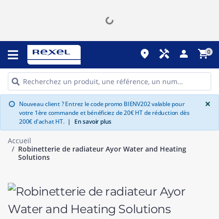
place
handyman
person
shopping_cart
0
G
×
Nouveau client ? Entrez le code promo BIENV202 valable pour
info
votre 1ère commande et bénéficiez de 20€ HT de réduction dès
200€ d'achat HT.
|
En savoir plus
Accueil
Robinetterie de radiateur Ayor Water and Heating
Solutions