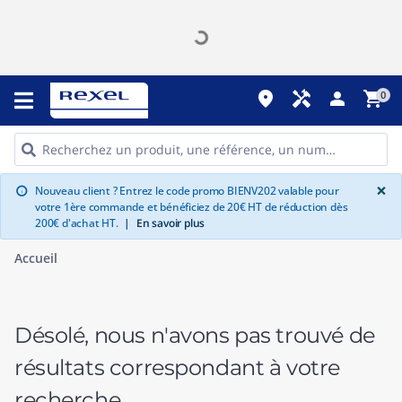
place
handyman
person
shopping_cart
0
G
×
Nouveau client ? Entrez le code promo BIENV202 valable pour
info
votre 1ère commande et bénéficiez de 20€ HT de réduction dès
200€ d'achat HT.
|
En savoir plus
Accueil
Désolé, nous n'avons pas trouvé de
résultats correspondant à votre
recherche