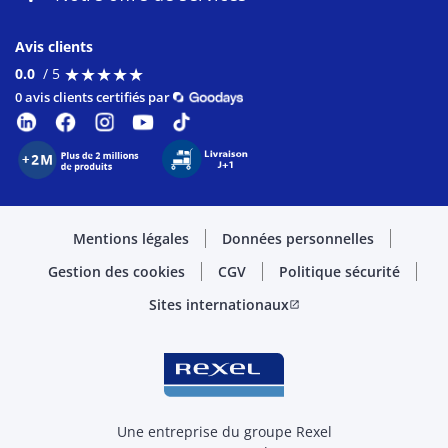
Avis clients
★
★
★
★
★
★
★
★
★
★
0.0
/ 5
0 avis clients certifiés par
Mentions légales
Données personnelles
Gestion des cookies
CGV
Politique sécurité
Sites internationaux
open_in_new
Une entreprise du groupe Rexel