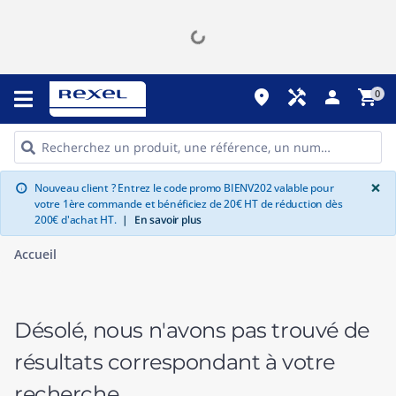
place
handyman
person
shopping_cart
0
G
×
Nouveau client ? Entrez le code promo BIENV202 valable pour
info
votre 1ère commande et bénéficiez de 20€ HT de réduction dès
200€ d'achat HT.
|
En savoir plus
Accueil
Désolé, nous n'avons pas trouvé de
résultats correspondant à votre
recherche