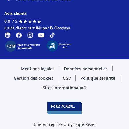
Avis clients
★
★
★
★
★
★
★
★
★
★
0.0
/ 5
0 avis clients certifiés par
Mentions légales
Données personnelles
Gestion des cookies
CGV
Politique sécurité
Sites internationaux
open_in_new
Une entreprise du groupe Rexel