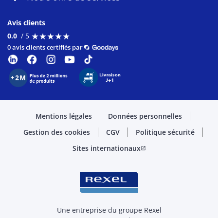
Avis clients
★
★
★
★
★
★
★
★
★
★
0.0
/ 5
0 avis clients certifiés par
Mentions légales
Données personnelles
Gestion des cookies
CGV
Politique sécurité
Sites internationaux
open_in_new
Une entreprise du groupe Rexel