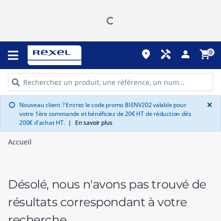
place
handyman
person
shopping_cart
0
G
×
Nouveau client ? Entrez le code promo BIENV202 valable pour
info
votre 1ère commande et bénéficiez de 20€ HT de réduction dès
200€ d'achat HT.
|
En savoir plus
Accueil
Désolé, nous n'avons pas trouvé de
résultats correspondant à votre
recherche