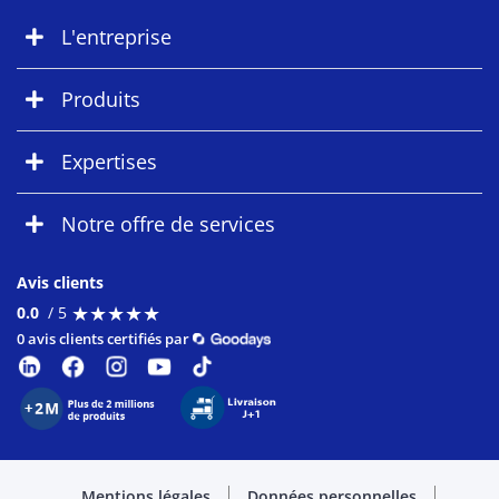
L'entreprise
Produits
Expertises
Notre offre de services
Avis clients
★
★
★
★
★
★
★
★
★
★
0.0
/ 5
0 avis clients certifiés par
Mentions légales
Données personnelles