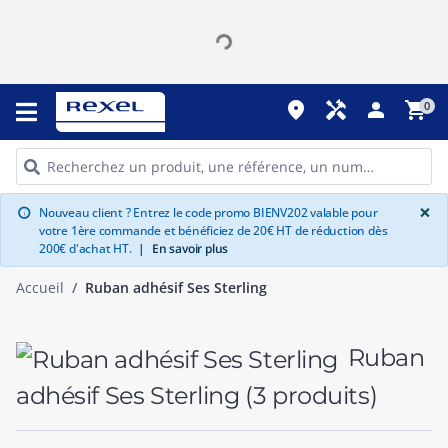
place
handyman
person
shopping_cart
0
G
×
Nouveau client ? Entrez le code promo BIENV202 valable pour
info
votre 1ère commande et bénéficiez de 20€ HT de réduction dès
200€ d'achat HT.
|
En savoir plus
Accueil
Ruban adhésif Ses Sterling
Ruban
adhésif Ses Sterling
(3 produits)