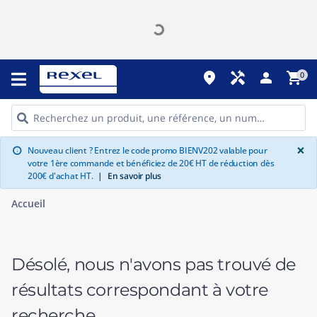
place
handyman
person
shopping_cart
0
G
×
Nouveau client ? Entrez le code promo BIENV202 valable pour
info
votre 1ère commande et bénéficiez de 20€ HT de réduction dès
200€ d'achat HT.
|
En savoir plus
Accueil
Désolé, nous n'avons pas trouvé de
résultats correspondant à votre
recherche