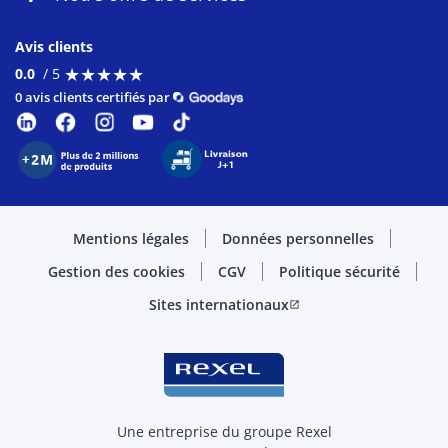
Avis clients
★
★
★
★
★
★
★
★
★
★
0.0
/ 5
0 avis clients certifiés par
Mentions légales
Données personnelles
Gestion des cookies
CGV
Politique sécurité
Sites internationaux
open_in_new
Une entreprise du groupe Rexel