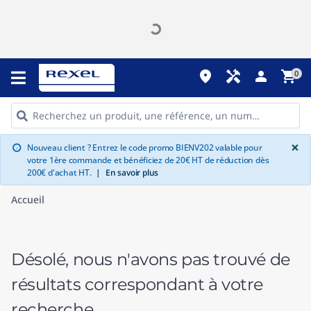
place
handyman
person
shopping_cart
0
G
×
Nouveau client ? Entrez le code promo BIENV202 valable pour
info
votre 1ère commande et bénéficiez de 20€ HT de réduction dès
200€ d'achat HT.
|
En savoir plus
Accueil
Désolé, nous n'avons pas trouvé de
résultats correspondant à votre
recherche