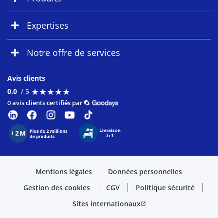
Expertises
Notre offre de services
Avis clients
★
★
★
★
★
★
★
★
★
★
0.0
/ 5
0 avis clients certifiés par
Mentions légales
Données personnelles
Gestion des cookies
CGV
Politique sécurité
Sites internationaux
open_in_new