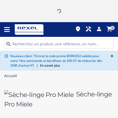
place
handyman
person
shopping_cart
0
G
×
Nouveau client ? Entrez le code promo BIENV202 valable pour
info
votre 1ère commande et bénéficiez de 20€ HT de réduction dès
200€ d'achat HT.
|
En savoir plus
Accueil
Sèche-linge
Pro Miele