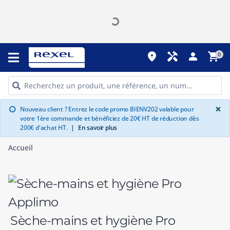
place
handyman
person
shopping_cart
0
G
×
Nouveau client ? Entrez le code promo BIENV202 valable pour
info
votre 1ère commande et bénéficiez de 20€ HT de réduction dès
200€ d'achat HT.
|
En savoir plus
Accueil
Sèche-mains et hygiène Pro