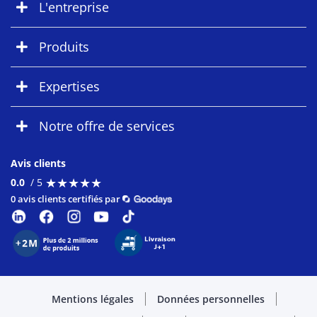
L'entreprise
Produits
Expertises
Notre offre de services
Avis clients
★
★
★
★
★
★
★
★
★
★
0.0
/ 5
0 avis clients certifiés par
Mentions légales
Données personnelles