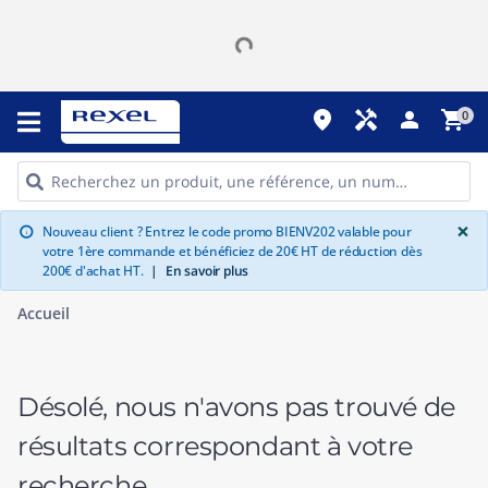
place
handyman
person
shopping_cart
0
G
×
Nouveau client ? Entrez le code promo BIENV202 valable pour
info
votre 1ère commande et bénéficiez de 20€ HT de réduction dès
200€ d'achat HT.
|
En savoir plus
Accueil
Désolé, nous n'avons pas trouvé de
résultats correspondant à votre
recherche