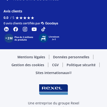
Avis clients
★
★
★
★
★
★
★
★
★
★
0.0
/ 5
0 avis clients certifiés par
Mentions légales
Données personnelles
Gestion des cookies
CGV
Politique sécurité
Sites internationaux
open_in_new
Une entreprise du groupe Rexel