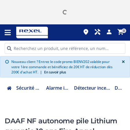
place
handyman
person
shopping_cart
0
G
×
Nouveau client ? Entrez le code promo BIENV202 valable pour
info
votre 1ère commande et bénéficiez de 20€ HT de réduction dès
200€ d'achat HT.
|
En savoir plus
Sécurité et communication
Alarme incendie et PPMS
Détecteur incendie Gaz DAAF DAACO
DDAF0622
DAAF NF autonome pile Lithium