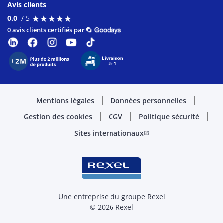
Avis clients
★
★
★
★
★
★
★
★
★
★
0.0
/ 5
0 avis clients certifiés par
Mentions légales
Données personnelles
Gestion des cookies
CGV
Politique sécurité
Sites internationaux
open_in_new
Une entreprise du groupe Rexel
© 2026 Rexel