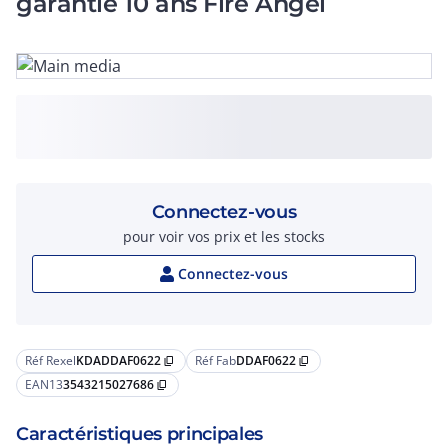
garantie 10 ans Fire Angel
Connectez-vous
pour voir vos prix et les stocks
Connectez-vous
Réf Rexel
KDADDAF0622
Réf Fab
DDAF0622
content_copy
content_copy
EAN13
3543215027686
content_copy
Caractéristiques principales