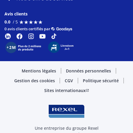
Avis clients
★
★
★
★
★
★
★
★
★
★
0.0
/ 5
0 avis clients certifiés par
Mentions légales
Données personnelles
Gestion des cookies
CGV
Politique sécurité
Sites internationaux
open_in_new
Une entreprise du groupe Rexel