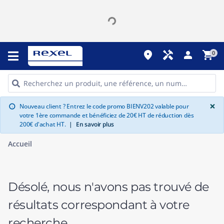
place
handyman
person
shopping_cart
0
G
×
Nouveau client ? Entrez le code promo BIENV202 valable pour
info
votre 1ère commande et bénéficiez de 20€ HT de réduction dès
200€ d'achat HT.
|
En savoir plus
Accueil
Désolé, nous n'avons pas trouvé de
résultats correspondant à votre
recherche