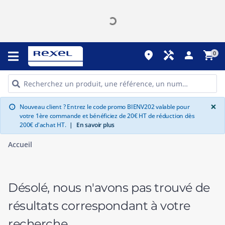
place
handyman
person
shopping_cart
0
G
×
Nouveau client ? Entrez le code promo BIENV202 valable pour
info
votre 1ère commande et bénéficiez de 20€ HT de réduction dès
200€ d'achat HT.
|
En savoir plus
Accueil
Désolé, nous n'avons pas trouvé de
résultats correspondant à votre
recherche