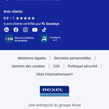
Avis clients
★
★
★
★
★
★
★
★
★
★
0.0
/ 5
0 avis clients certifiés par
Mentions légales
Données personnelles
Gestion des cookies
CGV
Politique sécurité
Sites internationaux
open_in_new
Une entreprise du groupe Rexel