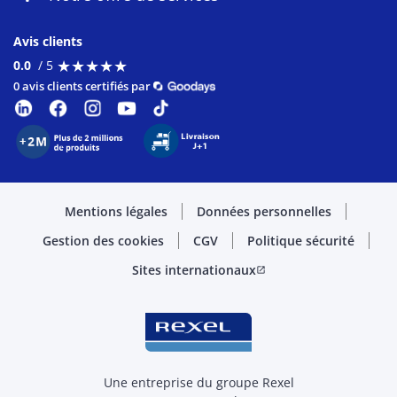
Avis clients
★
★
★
★
★
★
★
★
★
★
0.0
/ 5
0 avis clients certifiés par
Mentions légales
Données personnelles
Gestion des cookies
CGV
Politique sécurité
Sites internationaux
open_in_new
Une entreprise du groupe Rexel