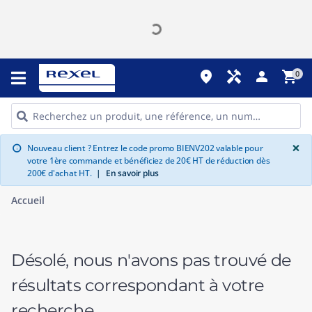
place
handyman
person
shopping_cart
0
G
×
Nouveau client ? Entrez le code promo BIENV202 valable pour
info
votre 1ère commande et bénéficiez de 20€ HT de réduction dès
200€ d'achat HT.
|
En savoir plus
Accueil
Désolé, nous n'avons pas trouvé de
résultats correspondant à votre
recherche